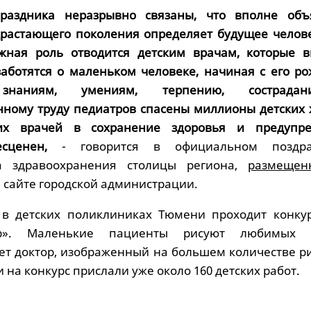
раздника неразрывно связаны, что вполне объ
растающего поколения определяет будущее челове
жная роль отводится детским врачам, которые в
аботятся о маленьком человеке, начиная с его ро
 знаниям, умениям, терпению, сострад
ному труду педиатров спасены миллионы детских 
их врачей в сохранение здоровья и предупр
есценен,
- говорится в официальном поздра
а здравоохранения столицы региона,
размеще
сайте городской администрации.
 в детских поликлиниках Тюмени проходит конку
р». Маленькие пациенты рисуют любимых в
ет доктор, изображенный на большем количестве ри
 на конкурс прислали уже около 160 детских работ.