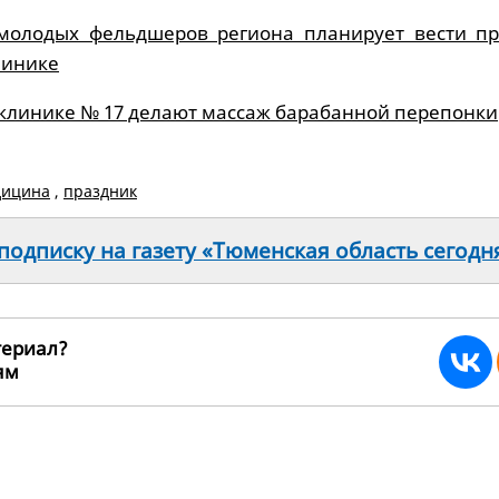
молодых фельдшеров региона планирует вести п
линике
клинике № 17 делают массаж барабанной перепонки
дицина
,
праздник
одписку на газету «Тюменская область сегодн
териал?
ьям
14403