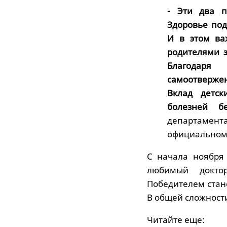
- Эти два п
Здоровье под
И в этом ва
родителями з
Благодаря
самоотвержен
Вклад детск
болезней б
департамент
официальном 
С начала ноября
любимый докто
Победителем стан
В общей сложности
Читайте еще: