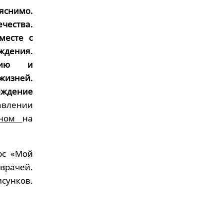
яснимо.
чества.
месте с
ждения.
анию и
жизней.
еждение
влении
нном
на
рс «Мой
рачей.
сунков.