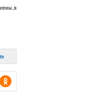
риемы в
я»