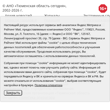
© АНО «Тюменская область сегодня»,
2002-2026 г.
Архив новостей
Журналы
Экстренные сл
Новости городов и
Редакция
и Госучрежден
районов ТО
RSS поток
Сведения об
Настоящий ресурс использует сервисы веб-аналитики Яндекс Метрика и
организации
Рейтинг Mail, предоставляемые компаниями ООО "Яндекс", 119021, Россия,
Москва, ул. Л. Толстого, 16 (далее — Яндекс) и ООО "ВК", 125167,
Главный редактор Рябков А.В.
Ленинградский проспект 39, стр. 79 (далее - ВК). Сервисы Яндекс Метрика и
Редакция: 625002, Тюмень, Осипенко, 81,
Рейтинг Mail используют файлы "cookie" с целью сбора технических
телефон (3452)49-00-18,
e-mail: tumentoday@obl72.ru
данных посетителей для обеспечения работоспособности и улучшения
Адрес для писем: 625000, Россия, Тюмень, Почтамт,
качества обслуживания. Продолжая использовать ресурс, Вы
а/я 371. Для пресс-релизов: tumentoday@obl72.ru.
автоматически соглашаетесь с использованием данных технологий.
Отдел писем: тел. (3452) 39-90-59. Отдел рекламы:
тел. (3452) 39-90-51. Регистрация СМИ: Сетевое
Собранная при помощи "cookie" информация не может идентифицировать
издание «Интернет-газета «Тюменская область
вас, однако может помочь нам улучшить работу сайта. Информация об
сегодня», свидетельство о регистрации СМИ Эл №
использовании вами данного сайта, собранная при помощи "cookie", будет
ФС77-64918 от 24.02.2016 выдано Федеральной
передаваться Яндексу и ВК и храниться на серверах Яндекса и ВК в РФ. Вы
службой по надзору в сфере связи, информационных
можете отказаться от использования "cookie", выбрав соответствующие
технологий и массовых коммуникаций
настройки в браузере.
Политика оператора
(Роскомнадзор). Учредитель: Автономная
Закрыть
некоммерческая организация «Тюменская область
сегодня».
Политика оператора