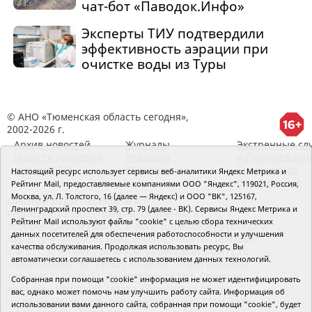
чат-бот «Паводок.Инфо»
Эксперты ТИУ подтвердили
эффективность аэрации при
очистке воды из Туры
© АНО «Тюменская область сегодня»,
2002-2026 г.
Архив новостей
Журналы
Экстренные сл
Новости городов и
Редакция
и Госучрежден
районов ТО
RSS поток
Сведения об
Настоящий ресурс использует сервисы веб-аналитики Яндекс Метрика и
организации
Рейтинг Mail, предоставляемые компаниями ООО "Яндекс", 119021, Россия,
Москва, ул. Л. Толстого, 16 (далее — Яндекс) и ООО "ВК", 125167,
Главный редактор Рябков А.В.
Ленинградский проспект 39, стр. 79 (далее - ВК). Сервисы Яндекс Метрика и
Редакция: 625002, Тюмень, Осипенко, 81,
Рейтинг Mail используют файлы "cookie" с целью сбора технических
телефон (3452)49-00-18,
e-mail: tumentoday@obl72.ru
данных посетителей для обеспечения работоспособности и улучшения
Адрес для писем: 625000, Россия, Тюмень, Почтамт,
качества обслуживания. Продолжая использовать ресурс, Вы
а/я 371. Для пресс-релизов: tumentoday@obl72.ru.
автоматически соглашаетесь с использованием данных технологий.
Отдел писем: тел. (3452) 39-90-59. Отдел рекламы:
тел. (3452) 39-90-51. Регистрация СМИ: Сетевое
Собранная при помощи "cookie" информация не может идентифицировать
издание «Интернет-газета «Тюменская область
вас, однако может помочь нам улучшить работу сайта. Информация об
сегодня», свидетельство о регистрации СМИ Эл №
использовании вами данного сайта, собранная при помощи "cookie", будет