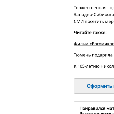
Торжественная ц
Западно-Сибирск
СМИ посетить мер
Читайте также:
Фильм «Богомяков
Тюмень подарила 
К 105-летию Нико
Оформить п
Понравился ма
Расскажи друз