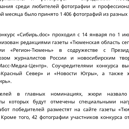
язания среди любителей фотографии и профессиона
й месяца было принято 1 406 фотографий из разных
нкурс «Сибирь.doc» проходил с 14 января по 1 ию
анизован редакциями газеты «Тюменская область се
нии «Регион-Тюмень» в содружестве с Презид
юзом журналистов России и новосибирским тво
асс-Медиа-Центр». Соучредителями конкурса вы
«Красный Север» и «Новости Югры», а также 
ирь».
телей в главных номинациях, жюри назвало
оты которых будут отмечены специальными наг
абот победителей разместят на сайте газеты «Тю
. Кроме того, 42 фотографии участников конкурса 