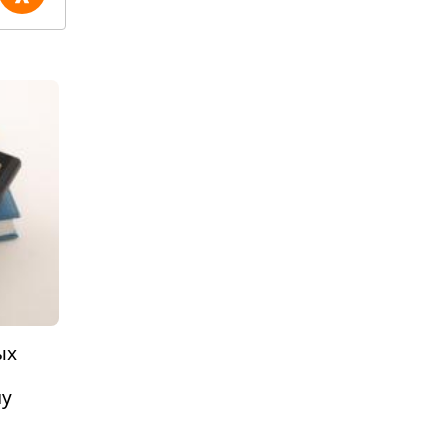
ых
му