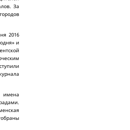
лов. За
 городов
ня 2016
годня» и
ентской
рческим
ступили
журнала
 имена
радами.
менская
отобраны