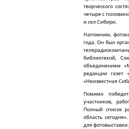
творческого сост
четыре с половино
и сел Сибири.
Напомним, фотоко
года. Он был орг
телерадиокомпа
библиотекой, Со
объединением «М
редакции газет 
«Неизвестная Сиб
Помимо победи
участников, раб
Полный список р
область сегодня»
для фотовыставки.