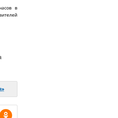
часов в
вителей
а
я»