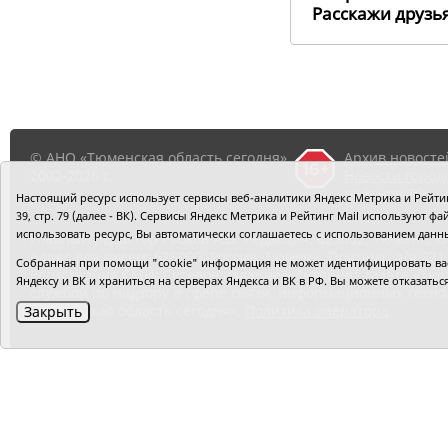
Расскажи друз
© АНО «Тюменская область сегодня»,
Архив новосте
2002-2026 г.
Новости город
районов ТО
Настоящий ресурс использует сервисы веб-аналитики Яндекс Метрика и Рейтинг
39, стр. 79 (далее - ВК). Сервисы Яндекс Метрика и Рейтинг Mail используют
использовать ресурс, Вы автоматически соглашаетесь с использованием данн
Главный редактор Рябков А.В.
Редакция: 625002, Тюмень, О
Адрес для писем: 625000, Россия, Тюмень, Почтамт, а/я 371.
Собранная при помощи "cookie" информация не может идентифицировать вас,
Регистрация СМИ: Сетевое издание «Интернет-газета «Тюм
Яндексу и ВК и храниться на серверах Яндекса и ВК в РФ. Вы можете отказать
службой по надзору в сфере связи, информационных техно
«Тюменская область сегодня».
Политика оператора
Закрыть