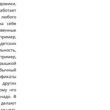
домики,
аботает
е любого
на себя
твенные
пример,
детских
ьность,
пример,
 крышкой
обычный
фикаты
 других
ому что
надо. В
 делают
кая цель