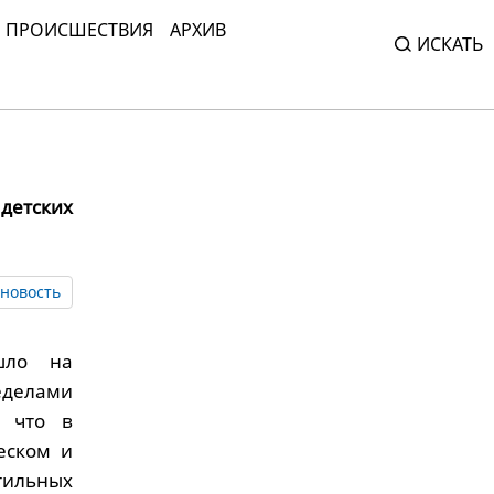
ПРОИСШЕСТВИЯ
АРХИВ
ИСКАТЬ
детских
новость
шло на
еделами
, что в
еском и
тильных