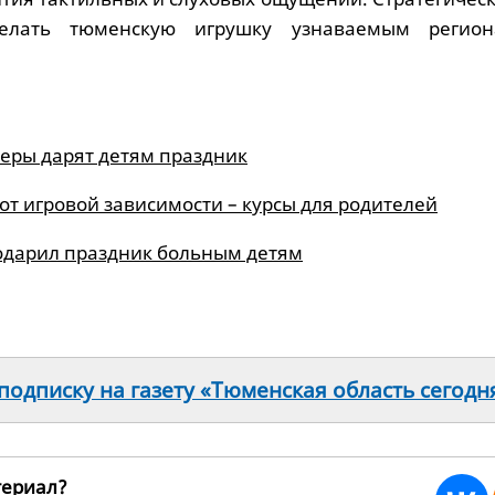
лать тюменскую игрушку узнаваемым регион
еры дарят детям праздник
 от игровой зависимости – курсы для родителей
одарил праздник больным детям
одписку на газету «Тюменская область сегодн
териал?