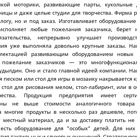
ой моторики, развивающие парты, кукольные 
ницы и даже целые студии для творчества. Фирма р
алогу, но и под заказ. Изготавливает оборудовани
 исполняет любые пожелания заказчика, берет 
язательства, непрерывно улучшает производс
ния уже выполняла довольно крупные заказы. На
лектацией развивающим оборудованием новых 
 пожелание заказчиков — это многофункционал
удылдин. Оно и стало главной идеей компании. На
я песком или стол для игры в мозаику накрывается
 стол для рисования мелом, стол-лабиринт, или в 
ества. Продукция предприятия имеет серти
Цены не выше стоимости аналогичного товара
а многие продукты в несколько раз дешевле, пот
 местный материал, да и за доставку платить не 
 есть оборудование для "особых" детей. Для них
ития тактильных и слуховых ощущений. Стратегичес