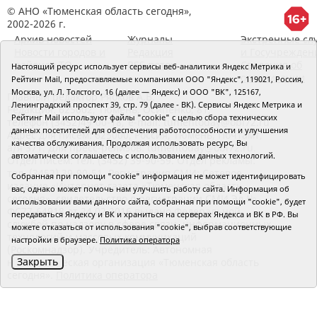
© АНО «Тюменская область сегодня»,
2002-2026 г.
Архив новостей
Журналы
Экстренные сл
Новости городов и
Редакция
и Госучрежден
районов ТО
RSS поток
Сведения об
Настоящий ресурс использует сервисы веб-аналитики Яндекс Метрика и
организации
Рейтинг Mail, предоставляемые компаниями ООО "Яндекс", 119021, Россия,
Москва, ул. Л. Толстого, 16 (далее — Яндекс) и ООО "ВК", 125167,
Главный редактор Рябков А.В.
Ленинградский проспект 39, стр. 79 (далее - ВК). Сервисы Яндекс Метрика и
Редакция: 625002, Тюмень, Осипенко, 81,
Рейтинг Mail используют файлы "cookie" с целью сбора технических
телефон (3452)49-00-18,
e-mail: tumentoday@obl72.ru
данных посетителей для обеспечения работоспособности и улучшения
Адрес для писем: 625000, Россия, Тюмень, Почтамт,
качества обслуживания. Продолжая использовать ресурс, Вы
а/я 371. Для пресс-релизов: tumentoday@obl72.ru.
автоматически соглашаетесь с использованием данных технологий.
Отдел писем: тел. (3452) 39-90-59. Отдел рекламы:
тел. (3452) 39-90-51. Регистрация СМИ: Сетевое
Собранная при помощи "cookie" информация не может идентифицировать
издание «Интернет-газета «Тюменская область
вас, однако может помочь нам улучшить работу сайта. Информация об
сегодня», свидетельство о регистрации СМИ Эл №
использовании вами данного сайта, собранная при помощи "cookie", будет
ФС77-64918 от 24.02.2016 выдано Федеральной
передаваться Яндексу и ВК и храниться на серверах Яндекса и ВК в РФ. Вы
службой по надзору в сфере связи, информационных
можете отказаться от использования "cookie", выбрав соответствующие
технологий и массовых коммуникаций
настройки в браузере.
Политика оператора
(Роскомнадзор). Учредитель: Автономная
Закрыть
некоммерческая организация «Тюменская область
сегодня».
Политика оператора