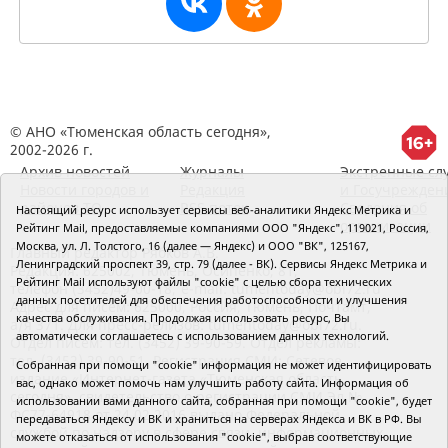
© АНО «Тюменская область сегодня»,
2002-2026 г.
Архив новостей
Журналы
Экстренные сл
Новости городов и
Редакция
и Госучрежден
районов ТО
RSS поток
Сведения об
Настоящий ресурс использует сервисы веб-аналитики Яндекс Метрика и
организации
Рейтинг Mail, предоставляемые компаниями ООО "Яндекс", 119021, Россия,
Москва, ул. Л. Толстого, 16 (далее — Яндекс) и ООО "ВК", 125167,
Главный редактор Рябков А.В.
Ленинградский проспект 39, стр. 79 (далее - ВК). Сервисы Яндекс Метрика и
Редакция: 625002, Тюмень, Осипенко, 81,
Рейтинг Mail используют файлы "cookie" с целью сбора технических
телефон (3452)49-00-18,
e-mail: tumentoday@obl72.ru
данных посетителей для обеспечения работоспособности и улучшения
Адрес для писем: 625000, Россия, Тюмень, Почтамт,
качества обслуживания. Продолжая использовать ресурс, Вы
а/я 371. Для пресс-релизов: tumentoday@obl72.ru.
автоматически соглашаетесь с использованием данных технологий.
Отдел писем: тел. (3452) 39-90-59. Отдел рекламы:
тел. (3452) 39-90-51. Регистрация СМИ: Сетевое
Собранная при помощи "cookie" информация не может идентифицировать
издание «Интернет-газета «Тюменская область
вас, однако может помочь нам улучшить работу сайта. Информация об
сегодня», свидетельство о регистрации СМИ Эл №
использовании вами данного сайта, собранная при помощи "cookie", будет
ФС77-64918 от 24.02.2016 выдано Федеральной
передаваться Яндексу и ВК и храниться на серверах Яндекса и ВК в РФ. Вы
службой по надзору в сфере связи, информационных
можете отказаться от использования "cookie", выбрав соответствующие