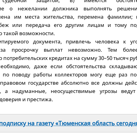
я судебной защитой; в) имеются обстоятел
щие о нежелании должника выполнять решени
мена им места жительства, перемена фамилии; 
беж или передача его другим лицам и тому по
о такой возможности.
тируемого документа, привлечь человека к уг
и за просрочку выплат невозможно. Тем боле
 о потребительских кредитах на сумму 30–50 тысяч ру
необходимо, даже если обстоятельства складыва
А по поводу работы коллекторов могу еще раз по
 правовом государстве абсолютно все должны дейс
, а надуманные, неосуществимые угрозы ведут
 доверия и престижа.
одписку на газету «Тюменская область сегодн