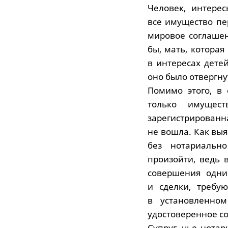
Человек, интерес
все имущество пе
мировое соглашен
бы, мать, котора
в интересах дете
оно было отвергну
Помимо этого, в
только имущест
зарегистрированн
не вошла. Как вы
без нотариально
произойти, ведь 
совершения одни
и сделки, требу
в установленном
удостоверенное со
Супруг, чье нота