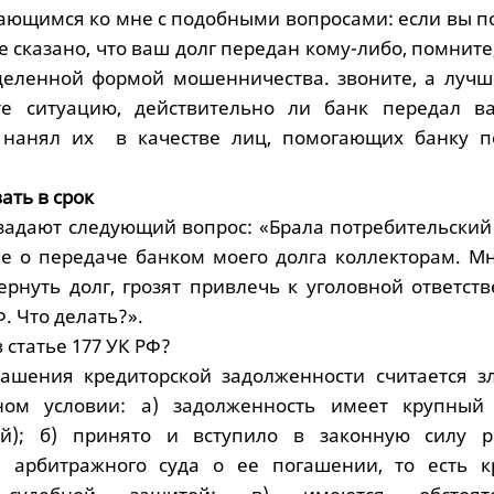
ающимся ко мне с подобными вопросами: если вы п
е сказано, что ваш долг передан кому-либо, помните,
деленной формой мошенничества. звоните, а лучш
те ситуацию, действительно ли банк передал в
 нанял их в качестве лиц, помогающих банку п
ать в срок
 задают следующий вопрос: «Брала потребительский
 о передаче банком моего долга коллекторам. Мн
ернуть долг, грозят привлечь к уголовной ответст
Ф. Что делать?».
 статье 177 УК РФ?
гашения кредиторской задолженности считается з
ом условии: а) задолженность имеет крупный
ей); б) принято и вступило в законную силу 
и арбитражного суда о ее погашении, то есть к