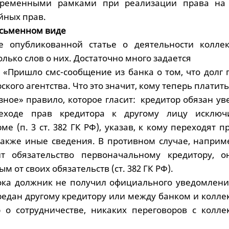
временными рамками при реализации права на
йных прав.
исьменном виде
е опубликованной статье о деятельности коллек
олько слов о них. Достаточно много задается
: «Пришло смс-сообщение из банка о том, что долг
ского агентства. Что это значит, кому теперь платить
зное» правило, которое гласит: кредитор обязан у
еходе прав кредитора к другому лицу исключ
е (п. 3 ст. 382 ГК РФ), указав, к кому переходят п
также иные сведения. В противном случае, наприме
т обязательство первоначальному кредитору, о
м от своих обязательств (ст. 382 ГК РФ).
ока должник не получил официального уведомлени
ередан другому кредитору или между банком и колл
 о сотрудничестве, никаких переговоров с колле