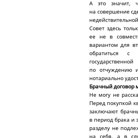
А это значит, ч
на совершение сд
недействительной
Совет здесь толь
ее не в совмест
вариантом для вт
обратиться с
государственно
по отчуждению и
нотариально удост
Брачный договор 
Не могу не расск
Перед покупкой к
заключают брачны
в период брака и 
разделу не подлеж
на себя, а в сл