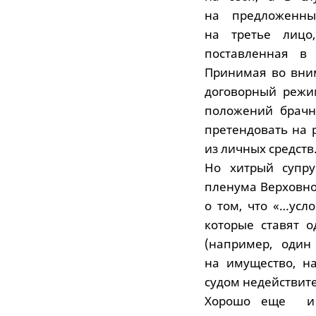
на предложенны
на третье лицо
поставленная в 
Принимая во вним
договорный режи
положений брачн
претендовать на 
из личных средств
Но хитрый супру
пленума Верховног
о том, что «…усл
которые ставят 
(например, один
на имущество, н
судом недействите
Хорошо еще и т