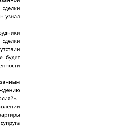
сделки
он узнал
удники
 сделки
утствии
е будет
енности
казанным
уждению
асия?».
тавлении
вартиры
супруга