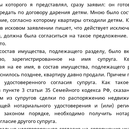
ы которого я представлял, сразу заявил: он гото
редать по договору дарения детям. Мною было сос
ие, согласно которому квартиры отходили детям. К
я в исковом заявлении пишет, что действует исклю
й, должна была согласиться на такое предложение.
то.
 состав имущества, подлежащего разделу, было в
во, зарегистрированное на имя супруга. Кв
ая на ее имя, в состав имущества, подлежащего р
яснилось позднее, квартиру давно продали. Причем
 удостоверенного согласия супруга. Как тако
в пункте 3 статьи 35 Семейного кодекса РФ, сказа
м из супругов сделки по распоряжению недвиж
ющей нотариального удостоверения и (или) реги
 законом порядке, необходимо получить нота
гласие другого супруга.
риально удостоверенное согласие на совершение ук