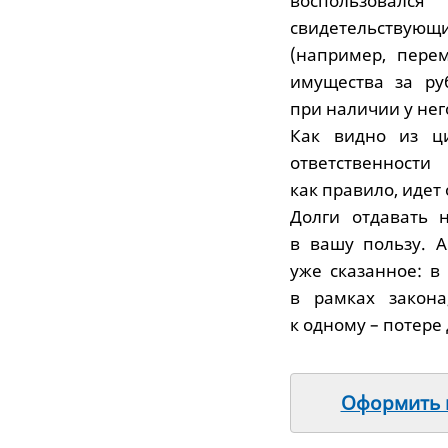
воспользовалс
свидетельствую
(например, пере
имущества за ру
при наличии у нег
Как видно из ци
ответственност
как правило, идет
Долги отдавать 
в вашу пользу. 
уже сказанное: в
в рамках закона
к одному – потере
Оформить п