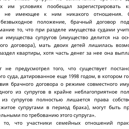
х им условиях пообещал зарегистрировать к
, не имеющее к ним никакого отношения. Су
безвыходное положение, брачный договор под
ание то, что при разделе имущества судами учит
м имущества супругов (имущество делится на ос
ого договора), мать двоих детей лишилась возм
раздел квартиры, хотя часть денег за нее она вып
.
г не предусмотрел того, что существует постан
о суда, датированное еще 1998 годом, в котором г
овия брачного договора о режиме совместного иму
одного из супругов в крайне неблагоприятное по
 из супругов полностью лишается права собств
ажитое супругами в период брака), могут быть п
льными по требованию этого супруга».
о, что участники семейных отношений практ