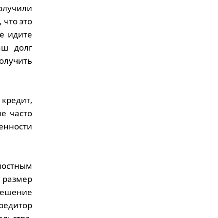
олучили
 что это
е идите
аш долг
олучить
 кредит,
е часто
венности
лостным
 размер
решение
редитор