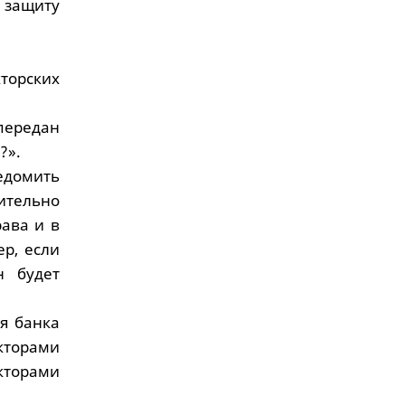
 защиту
торских
 передан
?».
ведомить
ительно
рава и в
р, если
н будет
я банка
екторами
кторами