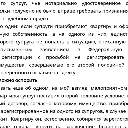
то супруг, чье нотариально удостоверенное с
елки получено не было, вправе требовать признани
 в судебном порядке.
ко один: если супруги приобретают квартиру и оф
ную собственность, а на одного из них, единс
орого супруга не попасть в ситуацию, описанную
 письменным заявлением в Федеральную 
й регистрации с просьбой не регистрировать
мущества, совершаемые его второй половиной 
оверенного согласия на сделку.
можно оспорить
азать еще об одном, на мой взгляд, малоприятном 
вартиры супруг поставил второй половине условие:
й договор, согласно которому имущество, приобр
зарегистрированное на одного из супругов, в случае
ит. Квартиру он, естественно, собирался зарегист
учае отказа супруги на заключение брачного д