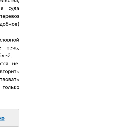
ьства,
е суда
перевоз
добное)
оловной
е речь,
блей.
ются не
вторить
твовать
 только
я»