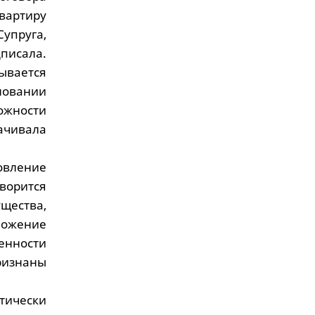
вартиру
пруга,
писала.
ывается
новании
ожности
лачивала
овление
оворится
щества,
ложение
енности
ризнаны
ически