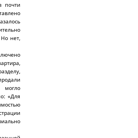
в почти
тавлено
азалось
чительно
 Но нет,
ключено
артира,
азделу,
 продали
е могло
но: «Для
имостью
страции
риально
азанной