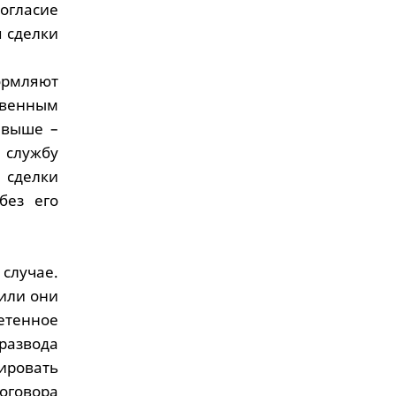
огласие
я сделки
ормляют
твенным
 выше –
службу
 сделки
без его
случае.
 или они
етенное
 развода
рировать
оговора