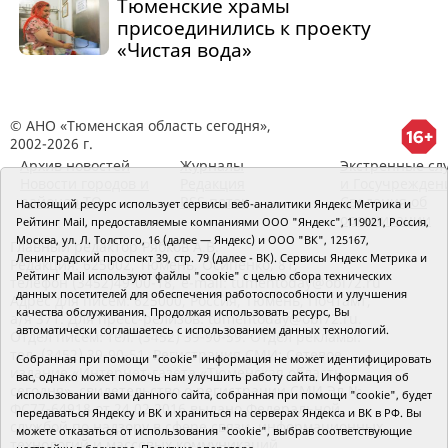
Тюменские храмы
присоединились к проекту
«Чистая вода»
© АНО «Тюменская область сегодня»,
2002-2026 г.
Архив новостей
Журналы
Экстренные сл
Новости городов и
Редакция
и Госучрежден
районов ТО
RSS поток
Сведения об
Настоящий ресурс использует сервисы веб-аналитики Яндекс Метрика и
организации
Рейтинг Mail, предоставляемые компаниями ООО "Яндекс", 119021, Россия,
Москва, ул. Л. Толстого, 16 (далее — Яндекс) и ООО "ВК", 125167,
Главный редактор Рябков А.В.
Ленинградский проспект 39, стр. 79 (далее - ВК). Сервисы Яндекс Метрика и
Редакция: 625002, Тюмень, Осипенко, 81,
Рейтинг Mail используют файлы "cookie" с целью сбора технических
телефон (3452)49-00-18,
e-mail: tumentoday@obl72.ru
данных посетителей для обеспечения работоспособности и улучшения
Адрес для писем: 625000, Россия, Тюмень, Почтамт,
качества обслуживания. Продолжая использовать ресурс, Вы
а/я 371. Для пресс-релизов: tumentoday@obl72.ru.
автоматически соглашаетесь с использованием данных технологий.
Отдел писем: тел. (3452) 39-90-59. Отдел рекламы:
тел. (3452) 39-90-51. Регистрация СМИ: Сетевое
Собранная при помощи "cookie" информация не может идентифицировать
издание «Интернет-газета «Тюменская область
вас, однако может помочь нам улучшить работу сайта. Информация об
сегодня», свидетельство о регистрации СМИ Эл №
использовании вами данного сайта, собранная при помощи "cookie", будет
ФС77-64918 от 24.02.2016 выдано Федеральной
передаваться Яндексу и ВК и храниться на серверах Яндекса и ВК в РФ. Вы
службой по надзору в сфере связи, информационных
можете отказаться от использования "cookie", выбрав соответствующие
технологий и массовых коммуникаций