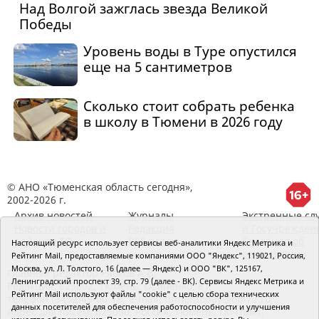
Над Волгой зажглась звезда Великой
Победы
Уровень воды в Туре опустился
еще на 5 сантиметров
Сколько стоит собрать ребенка
в школу в Тюмени в 2026 году
© АНО «Тюменская область сегодня»,
2002-2026 г.
Архив новостей
Журналы
Экстренные сл
Новости городов и
Редакция
и Госучрежден
районов ТО
RSS поток
Сведения об
Настоящий ресурс использует сервисы веб-аналитики Яндекс Метрика и
организации
Рейтинг Mail, предоставляемые компаниями ООО "Яндекс", 119021, Россия,
Москва, ул. Л. Толстого, 16 (далее — Яндекс) и ООО "ВК", 125167,
Главный редактор Рябков А.В.
Ленинградский проспект 39, стр. 79 (далее - ВК). Сервисы Яндекс Метрика и
Редакция: 625002, Тюмень, Осипенко, 81,
Рейтинг Mail используют файлы "cookie" с целью сбора технических
телефон (3452)49-00-18,
e-mail: tumentoday@obl72.ru
данных посетителей для обеспечения работоспособности и улучшения
Адрес для писем: 625000, Россия, Тюмень, Почтамт,