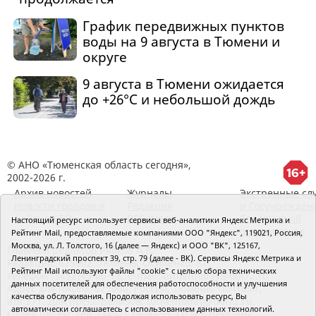
График передвижных пунктов
воды на 9 августа в Тюмени и
округе
9 августа в Тюмени ожидается
до +26°C и небольшой дождь
© АНО «Тюменская область сегодня»,
2002-2026 г.
Архив новостей
Журналы
Экстренные сл
Новости городов и
Редакция
и Госучрежден
районов ТО
RSS поток
Сведения об
Настоящий ресурс использует сервисы веб-аналитики Яндекс Метрика и
организации
Рейтинг Mail, предоставляемые компаниями ООО "Яндекс", 119021, Россия,
Москва, ул. Л. Толстого, 16 (далее — Яндекс) и ООО "ВК", 125167,
Главный редактор Рябков А.В.
Ленинградский проспект 39, стр. 79 (далее - ВК). Сервисы Яндекс Метрика и
Редакция: 625002, Тюмень, Осипенко, 81,
Рейтинг Mail используют файлы "cookie" с целью сбора технических
телефон (3452)49-00-18,
e-mail: tumentoday@obl72.ru
данных посетителей для обеспечения работоспособности и улучшения
Адрес для писем: 625000, Россия, Тюмень, Почтамт,
качества обслуживания. Продолжая использовать ресурс, Вы
а/я 371. Для пресс-релизов: tumentoday@obl72.ru.
автоматически соглашаетесь с использованием данных технологий.
Отдел писем: тел. (3452) 39-90-59. Отдел рекламы: