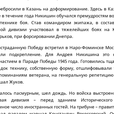
ребросили в Казань на доформирование. Здесь в Ка
 в течение года Никишин обучался премудростям в
технике боя. Став командиром экипажа, в состав
вой дивизии участвовал в тяжелейших боях на К
арьков, при форсировании Днепра.
страданную Победу встретил в Наро-Фоминске Мос
али подкрепление. Для Андрея Никишина это 
частием в Параде Победы 1945 года. Готовились тщ
док технику, собственную форму, отшлифовывали 
споминаниям ветерана, на генеральную репетицию
шал Жуков.
алось пасмурным, шел дождь. Но войска выстроены
овая дивизия – перед зданием Исторического
мное число иностранных гостей. На трибуне – прави
вал парадом маршал Константин Рокоссовский. О