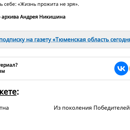
ь себе: «Жизнь прожита не зря».
о архива Андрея Никишина
одписку на газету «Тюменская область сегодн
териал?
ьям
45538
жете
:
тна
Из поколения Победителей