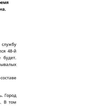
ремя
на.
 службу
ся 48-й
 будет.
бывалых
составе
. Город
. В том