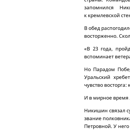
запомнился Ник
к кремлевской сте
В обед распогодил
восторженно. Ско
«В 23 года, прой
вспоминает ветер
Но Парадом Побед
Уральский хребе
чувство восторга:
И в мирное время
Никишин связал су
звание полковника
Петровной. У него