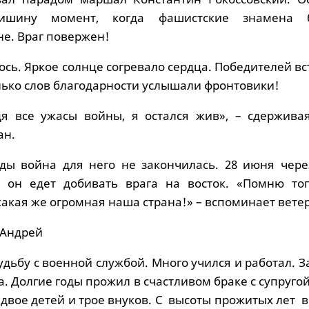
ишину момент, когда фашистские знамена б
не. Враг повержен!
ось. Яркое солнце согревало сердца. Победителей в
лько слов благодарности услышали фронтовики!
дя все ужасы войны, я остался жив», – сдерживая
ан.
ы война для него не закончилась. 28 июня через
т он едет добивать врага на восток. «Помню то
 какая же огромная наша страна!» – вспоминает вете
 Андрей
дьбу с военной службой. Много учился и работал. 
. Долгие годы прожил в счастливом браке с супруго
 двое детей и трое внуков. С высоты прожитых лет 