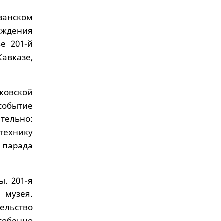
занском
ождения
е 201-й
авказе,
ковской
событие
ательно:
технику
 парада
. 201-я
 музея.
тельство
собенно