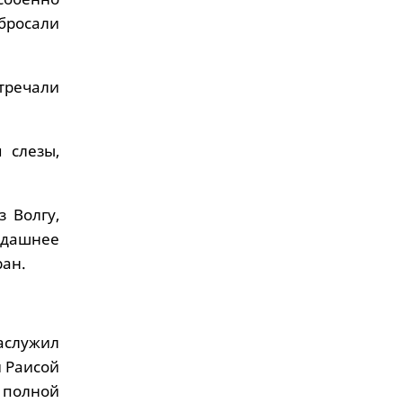
росали
стречали
 слезы,
 Волгу,
гдашнее
ран.
Заслужил
й Раисой
в полной