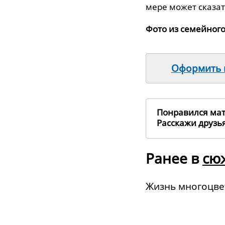
мере может сказат
Фото из семейног
Оформить п
Понравился ма
Расскажи друз
Ранее в
сю
Жизнь многоцве