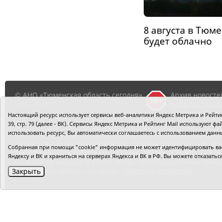
8 августа в Тюм
будет облачно
© АНО «Тюменская область сегодня»,
Архив новосте
2002-2026 г.
Новости город
районов ТО
Настоящий ресурс использует сервисы веб-аналитики Яндекс Метрика и Рейтинг
39, стр. 79 (далее - ВК). Сервисы Яндекс Метрика и Рейтинг Mail используют
использовать ресурс, Вы автоматически соглашаетесь с использованием данн
Главный редактор Рябков А.В.
Редакция: 625002, Тюмень, О
Адрес для писем: 625000, Россия, Тюмень, Почтамт, а/я 371.
Собранная при помощи "cookie" информация не может идентифицировать вас,
Регистрация СМИ: Сетевое издание «Интернет-газета «Тюм
Яндексу и ВК и храниться на серверах Яндекса и ВК в РФ. Вы можете отказать
службой по надзору в сфере связи, информационных техно
«Тюменская область сегодня».
Политика оператора
Закрыть