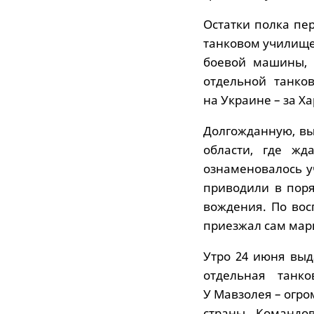
Остатки полка пе
танковом училище
боевой машины, 
отдельной танко
на Украине – за Х
Долгожданную, вы
области, где жд
ознаменовалось у
приводили в поря
вождения. По во
приезжал сам мар
Утро 24 июня выд
отдельная танк
У Мавзолея – огро
страны. Командо