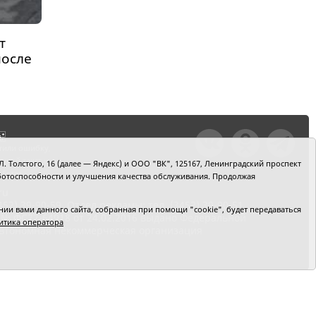
т
после
тили ошибку,
шкой текст и
. Толстого, 16 (далее — Яндекс) и ООО "ВК", 125167, Ленинградский проспект
+Enter
 работоспособности и улучшения качества обслуживания. Продолжая
ru
2) 39-90-59. Отдел рекламы: тел. (3452) 39-90-51.
и вами данного сайта, собранная при помощи "cookie", будет передаваться
 № ФС77-64918 от 24.02.2016 выдано Федеральной
итика оператора
 Автономная некоммерческая организация