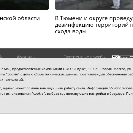
енской области
В Тюмени и округе проведу
дезинфекцию территорий 
схода воды
й
Журналы
Экстренные службы
ов и
Редакция
и Госучреждения
Если вы заме
RSS поток
Сведения об
выделите мы
 Mail, предоставляемые компаниями ООО "Яндекс", 119021, Россия, Москва, ул. Л
организации
нажмите
Ctrl
 файлы "cookie" с целью сбора технических данных посетителей для обеспечения
ых технологий.
сипенко, 81,
телефон (3452)49-00-18,
e-mail: tumentoday@obl72.
 Для пресс-релизов: tumentoday@obl72.ru. Отдел писем: тел. (345
 однако может помочь нам улучшить работу сайта. Информация об использовани
енская область сегодня», свидетельство о регистрации СМИ Эл
ся от использования "cookie", выбрав соответствующие настройки в браузере.
Пол
логий и массовых коммуникаций (Роскомнадзор). Учредитель: