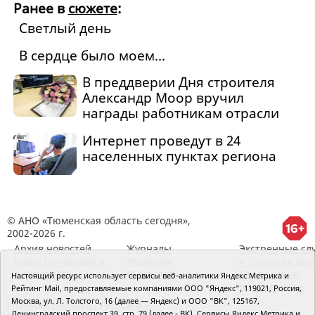
Ранее в
сюжете
:
Светлый день
В сердце было моем...
В преддверии Дня строителя
Александр Моор вручил
награды работникам отрасли
Интернет проведут в 24
населенных пунктах региона
© АНО «Тюменская область сегодня»,
2002-2026 г.
Архив новостей
Журналы
Экстренные сл
Новости городов и
Редакция
и Госучрежден
районов ТО
RSS поток
Сведения об
Настоящий ресурс использует сервисы веб-аналитики Яндекс Метрика и
организации
Рейтинг Mail, предоставляемые компаниями ООО "Яндекс", 119021, Россия,
Москва, ул. Л. Толстого, 16 (далее — Яндекс) и ООО "ВК", 125167,
Главный редактор Рябков А.В.
Ленинградский проспект 39, стр. 79 (далее - ВК). Сервисы Яндекс Метрика и