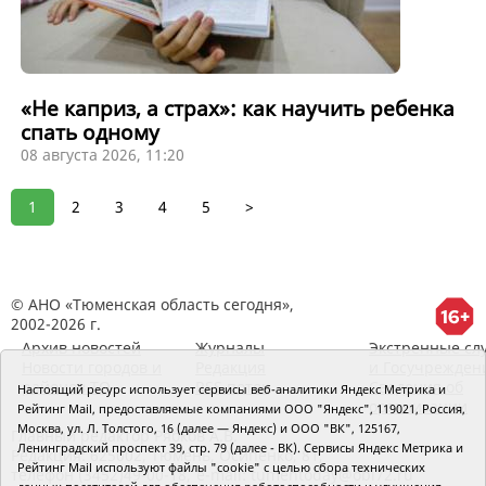
«Не каприз, а страх»: как научить ребенка
спать одному
08 августа 2026, 11:20
1
2
3
4
5
>
© АНО «Тюменская область сегодня»,
2002-2026 г.
Архив новостей
Журналы
Экстренные сл
Новости городов и
Редакция
и Госучрежден
районов ТО
RSS поток
Сведения об
Настоящий ресурс использует сервисы веб-аналитики Яндекс Метрика и
организации
Рейтинг Mail, предоставляемые компаниями ООО "Яндекс", 119021, Россия,
Москва, ул. Л. Толстого, 16 (далее — Яндекс) и ООО "ВК", 125167,
Главный редактор Рябков А.В.
Ленинградский проспект 39, стр. 79 (далее - ВК). Сервисы Яндекс Метрика и
Редакция: 625002, Тюмень, Осипенко, 81,
Рейтинг Mail используют файлы "cookie" с целью сбора технических
телефон (3452)49-00-18,
e-mail: tumentoday@obl72.ru