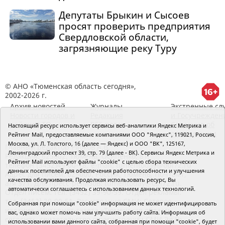
Депутаты Брыкин и Сысоев
просят проверить предприятия
Свердловской области,
загрязняющие реку Туру
© АНО «Тюменская область сегодня»,
2002-2026 г.
Архив новостей
Журналы
Экстренные сл
Новости городов и
Редакция
и Госучрежден
районов ТО
RSS поток
Сведения об
Настоящий ресурс использует сервисы веб-аналитики Яндекс Метрика и
организации
Рейтинг Mail, предоставляемые компаниями ООО "Яндекс", 119021, Россия,
Москва, ул. Л. Толстого, 16 (далее — Яндекс) и ООО "ВК", 125167,
Главный редактор Рябков А.В.
Ленинградский проспект 39, стр. 79 (далее - ВК). Сервисы Яндекс Метрика и
Редакция: 625002, Тюмень, Осипенко, 81,
Рейтинг Mail используют файлы "cookie" с целью сбора технических
телефон (3452)49-00-18,
e-mail: tumentoday@obl72.ru
данных посетителей для обеспечения работоспособности и улучшения
Адрес для писем: 625000, Россия, Тюмень, Почтамт,
качества обслуживания. Продолжая использовать ресурс, Вы
а/я 371. Для пресс-релизов: tumentoday@obl72.ru.
автоматически соглашаетесь с использованием данных технологий.
Отдел писем: тел. (3452) 39-90-59. Отдел рекламы:
тел. (3452) 39-90-51. Регистрация СМИ: Сетевое
Собранная при помощи "cookie" информация не может идентифицировать
издание «Интернет-газета «Тюменская область
вас, однако может помочь нам улучшить работу сайта. Информация об
сегодня», свидетельство о регистрации СМИ Эл №
использовании вами данного сайта, собранная при помощи "cookie", будет