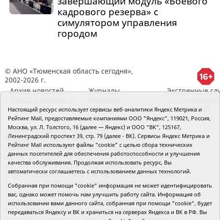
завершающий модуль «Боевого
кадрового резерва» с
симулятором управления
городом
© АНО «Тюменская область сегодня»,
2002-2026 г.
Архив новостей
Журналы
Экстренные сл
Новости городов и
Редакция
и Госучрежден
районов ТО
RSS поток
Сведения об
Настоящий ресурс использует сервисы веб-аналитики Яндекс Метрика и
организации
Рейтинг Mail, предоставляемые компаниями ООО "Яндекс", 119021, Россия,
Москва, ул. Л. Толстого, 16 (далее — Яндекс) и ООО "ВК", 125167,
Главный редактор Рябков А.В.
Ленинградский проспект 39, стр. 79 (далее - ВК). Сервисы Яндекс Метрика и
Редакция: 625002, Тюмень, Осипенко, 81,
Рейтинг Mail используют файлы "cookie" с целью сбора технических
телефон (3452)49-00-18,
e-mail: tumentoday@obl72.ru
данных посетителей для обеспечения работоспособности и улучшения
Адрес для писем: 625000, Россия, Тюмень, Почтамт,
качества обслуживания. Продолжая использовать ресурс, Вы
а/я 371. Для пресс-релизов: tumentoday@obl72.ru.
автоматически соглашаетесь с использованием данных технологий.
Отдел писем: тел. (3452) 39-90-59. Отдел рекламы:
тел. (3452) 39-90-51. Регистрация СМИ: Сетевое
Собранная при помощи "cookie" информация не может идентифицировать
издание «Интернет-газета «Тюменская область
вас, однако может помочь нам улучшить работу сайта. Информация об
сегодня», свидетельство о регистрации СМИ Эл №
использовании вами данного сайта, собранная при помощи "cookie", будет
ФС77-64918 от 24.02.2016 выдано Федеральной
передаваться Яндексу и ВК и храниться на серверах Яндекса и ВК в РФ. Вы
службой по надзору в сфере связи, информационных