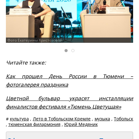
Фото Екатерины Христозовой
Читайте также:
Как прошел День России в Тюмени –
фотогалерея праздника
Цветной бульвар украсят инсталляции
финалистов фестиваля «Тюмень Цветущая»
#
культура
,
Лето в Тобольском Кремле
,
музыка
,
Тобольск
,
тюменская филармония
,
Юрий Медяник