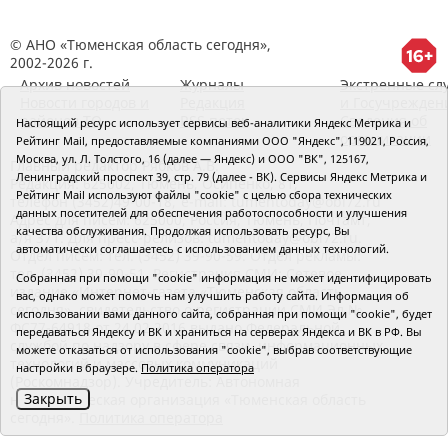
© АНО «Тюменская область сегодня»,
2002-2026 г.
Архив новостей
Журналы
Экстренные сл
Новости городов и
Редакция
и Госучрежден
районов ТО
RSS поток
Сведения об
Настоящий ресурс использует сервисы веб-аналитики Яндекс Метрика и
организации
Рейтинг Mail, предоставляемые компаниями ООО "Яндекс", 119021, Россия,
Москва, ул. Л. Толстого, 16 (далее — Яндекс) и ООО "ВК", 125167,
Главный редактор Рябков А.В.
Ленинградский проспект 39, стр. 79 (далее - ВК). Сервисы Яндекс Метрика и
Редакция: 625002, Тюмень, Осипенко, 81,
Рейтинг Mail используют файлы "cookie" с целью сбора технических
телефон (3452)49-00-18,
e-mail: tumentoday@obl72.ru
данных посетителей для обеспечения работоспособности и улучшения
Адрес для писем: 625000, Россия, Тюмень, Почтамт,
качества обслуживания. Продолжая использовать ресурс, Вы
а/я 371. Для пресс-релизов: tumentoday@obl72.ru.
автоматически соглашаетесь с использованием данных технологий.
Отдел писем: тел. (3452) 39-90-59. Отдел рекламы:
тел. (3452) 39-90-51. Регистрация СМИ: Сетевое
Собранная при помощи "cookie" информация не может идентифицировать
издание «Интернет-газета «Тюменская область
вас, однако может помочь нам улучшить работу сайта. Информация об
сегодня», свидетельство о регистрации СМИ Эл №
использовании вами данного сайта, собранная при помощи "cookie", будет
ФС77-64918 от 24.02.2016 выдано Федеральной
передаваться Яндексу и ВК и храниться на серверах Яндекса и ВК в РФ. Вы
службой по надзору в сфере связи, информационных
можете отказаться от использования "cookie", выбрав соответствующие
технологий и массовых коммуникаций
настройки в браузере.
Политика оператора
(Роскомнадзор). Учредитель: Автономная
Закрыть
некоммерческая организация «Тюменская область
сегодня».
Политика оператора