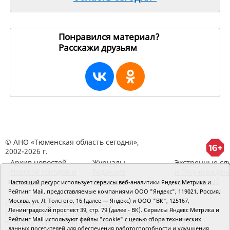
Понравился материал?
Расскажи друзьям
271452
© АНО «Тюменская область сегодня»,
2002-2026 г.
Архив новостей
Журналы
Экстренные сл
Новости городов и
Редакция
и Госучрежден
районов ТО
RSS поток
Сведения об
Настоящий ресурс использует сервисы веб-аналитики Яндекс Метрика и
организации
Рейтинг Mail, предоставляемые компаниями ООО "Яндекс", 119021, Россия,
Москва, ул. Л. Толстого, 16 (далее — Яндекс) и ООО "ВК", 125167,
Главный редактор Рябков А.В.
Ленинградский проспект 39, стр. 79 (далее - ВК). Сервисы Яндекс Метрика и
Редакция: 625002, Тюмень, Осипенко, 81,
Рейтинг Mail используют файлы "cookie" с целью сбора технических
телефон (3452)49-00-18,
e-mail: tumentoday@obl72.ru
данных посетителей для обеспечения работоспособности и улучшения