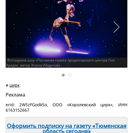
Фотоархив шоу «Песчаная сказка продюсерского центра Гии
Эрадзе, автор Элина Айдунова
#
цирк
Реклама
erid: 2W5zFGodk5o, ООО «Королевский цирк», ИНН
6163152667
Оформить подписку на газету «Тюменская
область сегодня»