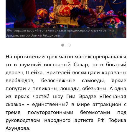
Фотоархив шоу «Песчаная сказка продюсерского центра Гии
Эрадзе, автор Элина Айдунова
На протяжении трех часов манеж превращался
то в шумный восточный базар, то в богатый
дворец Шейха. Зрителей восхищали караваны
верблюдов, белоснежные самоеды, яркие
попугаи и пеликаны, лошади, обезьяны. А одна
из ярких частей шоу Гии Эрадзе «Песчаная
сказка» – единственный в мире аттракцион с
тремя полуторатонными бегемотами под
руководством народного артиста РФ Тофика
Ахундова.