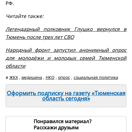
РФ.
Читайте также:
Легендарный полковник Глушко вернулся в
Тюмень после трех лет СВО
Народный фронт запустил анонимный опрос
для молодёжи и молодых семей Тюменской
области
#
ЖКХ
,
медицина
,
НКО
,
опрос
,
социальная политика
Оформить подписку на газету «Тюменская
область сегодня»
Понравился материал?
Расскажи друзьям
271362