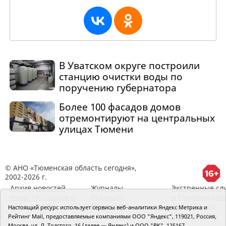
В Уватском округе построили
станцию очистки воды по
поручению губернатора
Более 100 фасадов домов
отремонтируют на центральных
улицах Тюмени
© АНО «Тюменская область сегодня»,
2002-2026 г.
Архив новостей
Журналы
Экстренные сл
Новости городов и
Редакция
и Госучрежден
районов ТО
RSS поток
Сведения об
Настоящий ресурс использует сервисы веб-аналитики Яндекс Метрика и
организации
Рейтинг Mail, предоставляемые компаниями ООО "Яндекс", 119021, Россия,
Москва, ул. Л. Толстого, 16 (далее — Яндекс) и ООО "ВК", 125167,