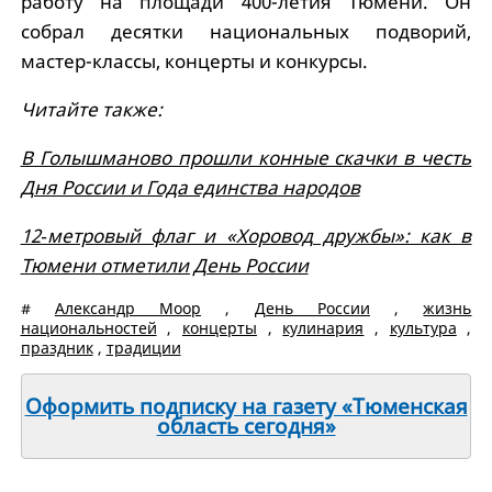
работу на площади 400-летия Тюмени. Он
собрал десятки национальных подворий,
мастер-классы, концерты и конкурсы.
Читайте также:
В Голышманово прошли конные скачки в честь
Дня России и Года единства народов
12‑метровый флаг и «Хоровод дружбы»: как в
Тюмени отметили День России
#
Александр Моор
,
День России
,
жизнь
национальностей
,
концерты
,
кулинария
,
культура
,
праздник
,
традиции
Оформить подписку на газету «Тюменская
область сегодня»