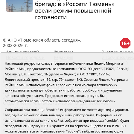
бригад: в «Россети Тюмень»
ввели режим повышенной
готовности
© АНО «Тюменская область сегодня»,
2002-2026 г.
Архив новостей
Журналы
Экстренные сл
Новости городов и
Редакция
и Госучрежден
районов ТО
RSS поток
Сведения об
Настоящий ресурс использует сервисы веб-аналитики Яндекс Метрика и
организации
Рейтинг Mail, предоставляемые компаниями ООО "Яндекс", 119021, Россия,
Москва, ул. Л. Толстого, 16 (далее — Яндекс) и ООО "ВК", 125167,
Главный редактор Рябков А.В.
Ленинградский проспект 39, стр. 79 (далее - ВК). Сервисы Яндекс Метрика и
Редакция: 625002, Тюмень, Осипенко, 81,
Рейтинг Mail используют файлы "cookie" с целью сбора технических
телефон (3452)49-00-18,
e-mail: tumentoday@obl72.ru
данных посетителей для обеспечения работоспособности и улучшения
Адрес для писем: 625000, Россия, Тюмень, Почтамт,
качества обслуживания. Продолжая использовать ресурс, Вы
а/я 371. Для пресс-релизов: tumentoday@obl72.ru.
автоматически соглашаетесь с использованием данных технологий.
Отдел писем: тел. (3452) 39-90-59. Отдел рекламы:
тел. (3452) 39-90-51. Регистрация СМИ: Сетевое
Собранная при помощи "cookie" информация не может идентифицировать
издание «Интернет-газета «Тюменская область
вас, однако может помочь нам улучшить работу сайта. Информация об
сегодня», свидетельство о регистрации СМИ Эл №
использовании вами данного сайта, собранная при помощи "cookie", будет
ФС77-64918 от 24.02.2016 выдано Федеральной
передаваться Яндексу и ВК и храниться на серверах Яндекса и ВК в РФ. Вы
службой по надзору в сфере связи, информационных
можете отказаться от использования "cookie", выбрав соответствующие