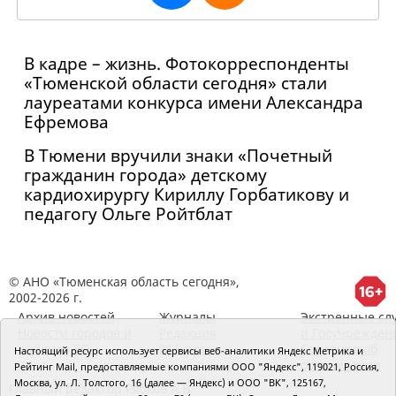
В кадре – жизнь. Фотокорреспонденты
«Тюменской области сегодня» стали
лауреатами конкурса имени Александра
Ефремова
В Тюмени вручили знаки «Почетный
гражданин города» детскому
кардиохирургу Кириллу Горбатикову и
педагогу Ольге Ройтблат
© АНО «Тюменская область сегодня»,
2002-2026 г.
Архив новостей
Журналы
Экстренные сл
Новости городов и
Редакция
и Госучрежден
районов ТО
RSS поток
Сведения об
Настоящий ресурс использует сервисы веб-аналитики Яндекс Метрика и
организации
Рейтинг Mail, предоставляемые компаниями ООО "Яндекс", 119021, Россия,
Москва, ул. Л. Толстого, 16 (далее — Яндекс) и ООО "ВК", 125167,
Главный редактор Рябков А.В.