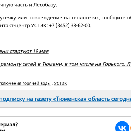
ечную часть и Лесобазу.
утечку или повреждение на теплосетях, сообщите о
такт-центр УСТЭК: +7 (3452) 38-62-00.
ни стартуют 19 мая
 ремонту сетей в Тюмени, в том числе на Горького, 
тключения горячей воды
,
УСТЭК
одписку на газету «Тюменская область сегодн
териал?
ьям
271082