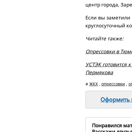
центр города, Зар
Если вы заметили 
круглосуточный кон
Читайте также:
Опрессовки в Тюме
УСТЭК готовится к
Пермякова
#
ЖКХ
,
опрессовки
,
о
Оформить п
Понравился ма
Расскажи друз