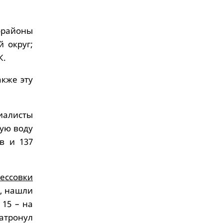
орайоны
й округ;
К.
кже эту
иалисты
чую воду
в и 137
ессовки
й, нашли
 15 – на
атронул