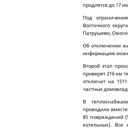
продлятся до 17 и
Под ограничени
Восточного округа
Патрушево, Ожогин
Об отключении жи
информацию можно 
Второй этап прох
проверят 216 км т
отключат на 1511
частных домовлад
В теплоснабжа
проводили вместе 
85 повреждений (5
котельных). Все 