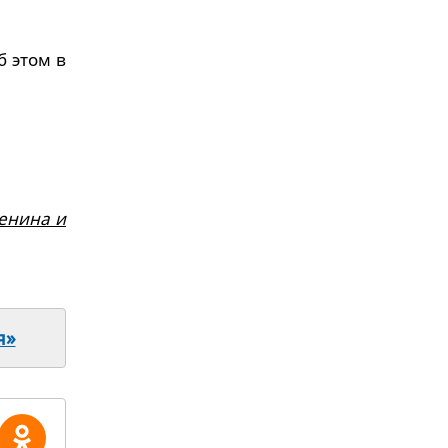
б этом в
Ленина и
я»