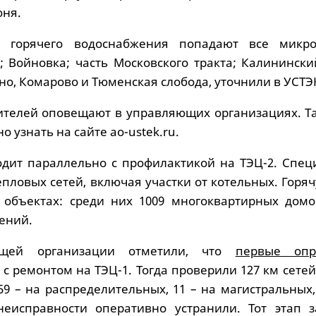
юня.
я горячего водоснабжения попадают все микр
; Войновка; часть Московского тракта; Калинински
о, Комарово и Тюменская слобода, уточнили в УСТЭ
телей оповещают в управляющих организациях. Та
узнать на сайте ao-ustek.ru.
одит параллельно с профилактикой на ТЭЦ-2. Спец
епловых сетей, включая участки от котельных. Горя
 объектах: среди них 1009 многоквартирных домо
ений.
ющей организации отметили, что
первые опр
с ремонтом на ТЭЦ-1. Тогда проверили 127 км сете
9 – на распределительных, 11 – на магистральных,
неисправности оперативно устранили. Тот этап з