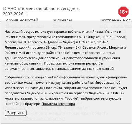
© АНО «Тюменская область сегодня»,
2002-2026 г.
Архив новостей
Журналы
Экстренные сл
Новости городов и
Редакция
и Госучрежден
районов ТО
RSS поток
Сведения об
Настоящий ресурс использует сервисы веб-аналитики Яндекс Метрика и
организации
Рейтинг Mail, предоставляемые компаниями ООО "Яндекс", 119021, Россия,
Москва, ул. Л. Толстого, 16 (далее — Яндекс) и ООО "ВК", 125167,
Главный редактор Рябков А.В.
Ленинградский проспект 39, стр. 79 (далее - ВК). Сервисы Яндекс Метрика и
Редакция: 625002, Тюмень, Осипенко, 81,
Рейтинг Mail используют файлы "cookie" с целью сбора технических
телефон (3452)49-00-18,
e-mail: tumentoday@obl72.ru
данных посетителей для обеспечения работоспособности и улучшения
Адрес для писем: 625000, Россия, Тюмень, Почтамт,
качества обслуживания. Продолжая использовать ресурс, Вы
а/я 371. Для пресс-релизов: tumentoday@obl72.ru.
автоматически соглашаетесь с использованием данных технологий.
Отдел писем: тел. (3452) 39-90-59. Отдел рекламы:
тел. (3452) 39-90-51. Регистрация СМИ: Сетевое
Собранная при помощи "cookie" информация не может идентифицировать
издание «Интернет-газета «Тюменская область
вас, однако может помочь нам улучшить работу сайта. Информация об
сегодня», свидетельство о регистрации СМИ Эл №
использовании вами данного сайта, собранная при помощи "cookie", будет
ФС77-64918 от 24.02.2016 выдано Федеральной
передаваться Яндексу и ВК и храниться на серверах Яндекса и ВК в РФ. Вы
службой по надзору в сфере связи, информационных
можете отказаться от использования "cookie", выбрав соответствующие
технологий и массовых коммуникаций
настройки в браузере.
Политика оператора
(Роскомнадзор). Учредитель: Автономная
Закрыть
некоммерческая организация «Тюменская область
сегодня».
Политика оператора