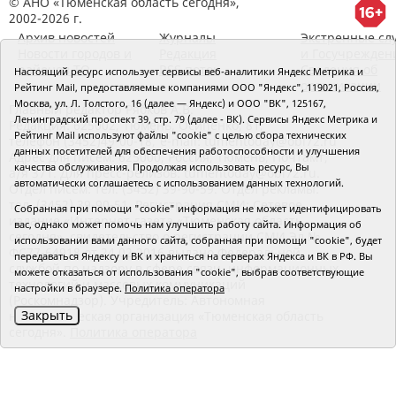
© АНО «Тюменская область сегодня»,
2002-2026 г.
Архив новостей
Журналы
Экстренные сл
Новости городов и
Редакция
и Госучрежден
районов ТО
RSS поток
Сведения об
Настоящий ресурс использует сервисы веб-аналитики Яндекс Метрика и
организации
Рейтинг Mail, предоставляемые компаниями ООО "Яндекс", 119021, Россия,
Москва, ул. Л. Толстого, 16 (далее — Яндекс) и ООО "ВК", 125167,
Главный редактор Рябков А.В.
Ленинградский проспект 39, стр. 79 (далее - ВК). Сервисы Яндекс Метрика и
Редакция: 625002, Тюмень, Осипенко, 81,
Рейтинг Mail используют файлы "cookie" с целью сбора технических
телефон (3452)49-00-18,
e-mail: tumentoday@obl72.ru
данных посетителей для обеспечения работоспособности и улучшения
Адрес для писем: 625000, Россия, Тюмень, Почтамт,
качества обслуживания. Продолжая использовать ресурс, Вы
а/я 371. Для пресс-релизов: tumentoday@obl72.ru.
автоматически соглашаетесь с использованием данных технологий.
Отдел писем: тел. (3452) 39-90-59. Отдел рекламы:
тел. (3452) 39-90-51. Регистрация СМИ: Сетевое
Собранная при помощи "cookie" информация не может идентифицировать
издание «Интернет-газета «Тюменская область
вас, однако может помочь нам улучшить работу сайта. Информация об
сегодня», свидетельство о регистрации СМИ Эл №
использовании вами данного сайта, собранная при помощи "cookie", будет
ФС77-64918 от 24.02.2016 выдано Федеральной
передаваться Яндексу и ВК и храниться на серверах Яндекса и ВК в РФ. Вы
службой по надзору в сфере связи, информационных
можете отказаться от использования "cookie", выбрав соответствующие
технологий и массовых коммуникаций
настройки в браузере.
Политика оператора
(Роскомнадзор). Учредитель: Автономная
Закрыть
некоммерческая организация «Тюменская область
сегодня».
Политика оператора