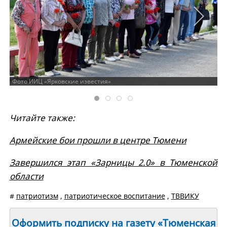
Фото ИИЦ «Ярковские известия»
Читайте также:
Армейские бои прошли в центре Тюмени
Завершился этап «Зарницы 2.0» в Тюменской
области
#
патриотизм
,
патриотическое воспитание
,
ТВВИКУ
Оформить подписку на газету «Тюменская