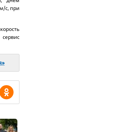
н, днем
м/с, при
скорость
 сервис
я»