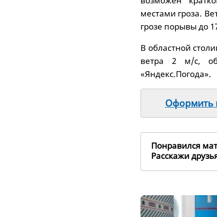
возможен кратк
местами гроза. Ве
грозе порывы до 17
В областной столиц
ветра 2 м/с, об
«Яндекс.Погода».
Оформить п
Понравился ма
Расскажи друз