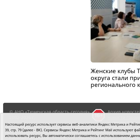
Женские клубы 
округа стали пр
регионального 
© АНО «Тюменская область сегодня»,
Архив новосте
2002-2026 г.
Новости город
районов ТО
Настоящий ресурс использует сервисы веб-аналитики Яндекс Метрика и Рейтинг
39, стр. 79 (далее - ВК). Сервисы Яндекс Метрика и Рейтинг Mail используют
использовать ресурс, Вы автоматически соглашаетесь с использованием данн
Главный редактор Рябков А.В.
Редакция: 625002, Тюмень, О