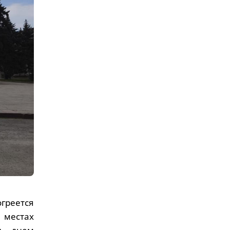
огреется
х местах