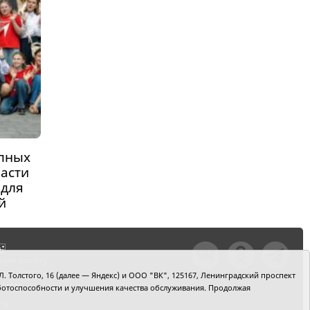
пных
асти
 для
й
тили ошибку,
шкой текст и
. Толстого, 16 (далее — Яндекс) и ООО "ВК", 125167, Ленинградский проспект
+Enter
 работоспособности и улучшения качества обслуживания. Продолжая
ru