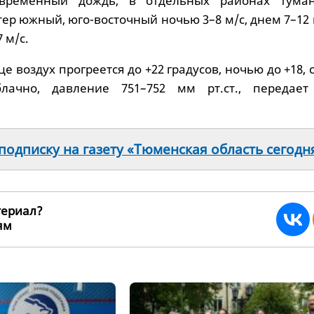
овременный дождь, в отдельных районах тума
тер южный, юго-восточный ночью 3–8 м/с, днем 7–12 
 м/с.
е воздух прогреется до +22 градусов, ночью до +18, 
лачно, давление 751–752 мм рт.ст., передает
одписку на газету «Тюменская область сегодн
териал?
ьям
271032