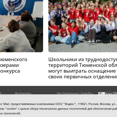
Тюменского
Школьники из труднодосту
изерами
территорий Тюменской обл
конкурса
могут выиграть оснащение
своих первичных отделени
й
Журналы
Экстренные службы
ов и
Редакция
и Госучреждения
Если вы заме
RSS поток
Сведения об
выделите мы
 Mail, предоставляемые компаниями ООО "Яндекс", 119021, Россия, Москва, ул. Л
организации
нажмите
Ctrl
 файлы "cookie" с целью сбора технических данных посетителей для обеспечения
ых технологий.
сипенко, 81,
телефон (3452)49-00-18,
e-mail: tumentoday@obl72.