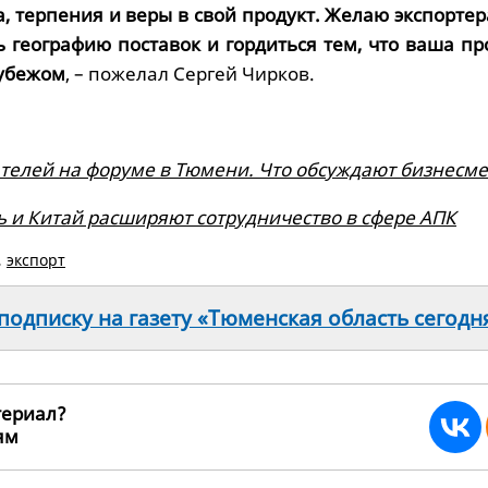
, терпения и веры в свой продукт. Желаю экспорте
ь географию поставок и гордиться тем, что ваша п
рубежом
, – пожелал Сергей Чирков.
телей на форуме в Тюмени. Что обсуждают бизнесм
ь и Китай расширяют сотрудничество в сфере АПК
,
экспорт
одписку на газету «Тюменская область сегодн
териал?
ьям
271029