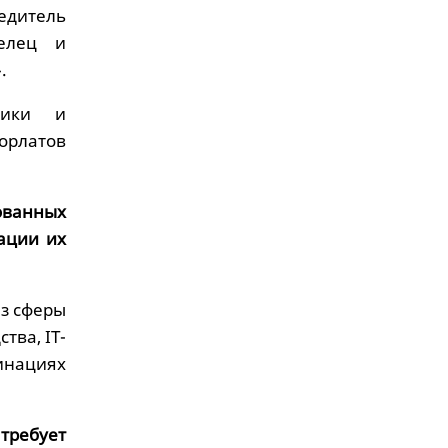
едитель
делец и
.
тики и
орлатов
ованных
ации их
з сферы
ва, IT-
инациях
требует