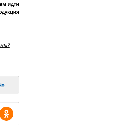
рам идти
родукция
ены?
я»