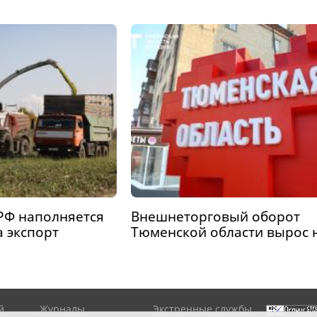
РФ наполняется
Внешнеторговый оборот
а экспорт
Тюменской области вырос 
й
Журналы
Экстренные службы