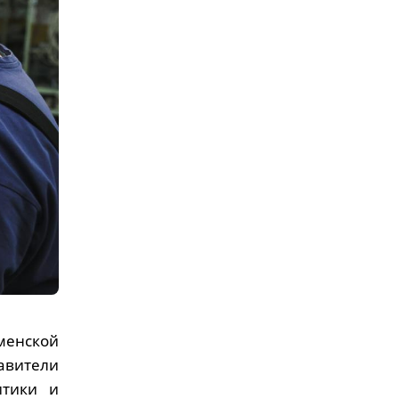
менской
авители
итики и