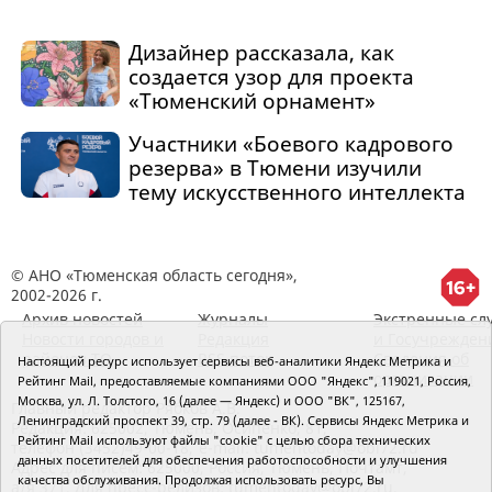
Дизайнер рассказала, как
создается узор для проекта
«Тюменский орнамент»
Участники «Боевого кадрового
резерва» в Тюмени изучили
тему искусственного интеллекта
© АНО «Тюменская область сегодня»,
2002-2026 г.
Архив новостей
Журналы
Экстренные сл
Новости городов и
Редакция
и Госучрежден
районов ТО
RSS поток
Сведения об
Настоящий ресурс использует сервисы веб-аналитики Яндекс Метрика и
организации
Рейтинг Mail, предоставляемые компаниями ООО "Яндекс", 119021, Россия,
Москва, ул. Л. Толстого, 16 (далее — Яндекс) и ООО "ВК", 125167,
Главный редактор Рябков А.В.
Ленинградский проспект 39, стр. 79 (далее - ВК). Сервисы Яндекс Метрика и
Редакция: 625002, Тюмень, Осипенко, 81,
Рейтинг Mail используют файлы "cookie" с целью сбора технических
телефон (3452)49-00-18,
e-mail: tumentoday@obl72.ru
данных посетителей для обеспечения работоспособности и улучшения
Адрес для писем: 625000, Россия, Тюмень, Почтамт,
качества обслуживания. Продолжая использовать ресурс, Вы
а/я 371. Для пресс-релизов: tumentoday@obl72.ru.