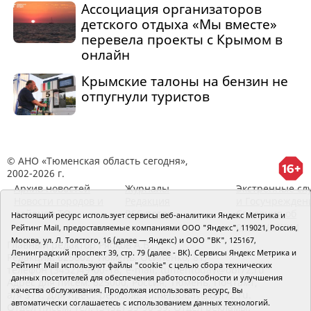
Ассоциация организаторов
детского отдыха «Мы вместе»
перевела проекты с Крымом в
онлайн
Крымские талоны на бензин не
отпугнули туристов
© АНО «Тюменская область сегодня»,
2002-2026 г.
Архив новостей
Журналы
Экстренные сл
Новости городов и
Редакция
и Госучрежден
районов ТО
RSS поток
Сведения об
Настоящий ресурс использует сервисы веб-аналитики Яндекс Метрика и
организации
Рейтинг Mail, предоставляемые компаниями ООО "Яндекс", 119021, Россия,
Москва, ул. Л. Толстого, 16 (далее — Яндекс) и ООО "ВК", 125167,
Главный редактор Рябков А.В.
Ленинградский проспект 39, стр. 79 (далее - ВК). Сервисы Яндекс Метрика и
Редакция: 625002, Тюмень, Осипенко, 81,
Рейтинг Mail используют файлы "cookie" с целью сбора технических
телефон (3452)49-00-18,
e-mail: tumentoday@obl72.ru
данных посетителей для обеспечения работоспособности и улучшения
Адрес для писем: 625000, Россия, Тюмень, Почтамт,
качества обслуживания. Продолжая использовать ресурс, Вы
а/я 371. Для пресс-релизов: tumentoday@obl72.ru.
автоматически соглашаетесь с использованием данных технологий.
Отдел писем: тел. (3452) 39-90-59. Отдел рекламы: