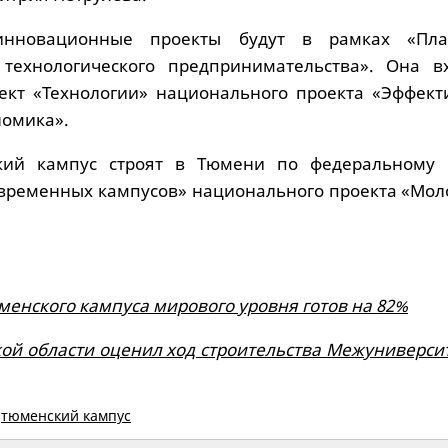
инновационные проекты будут в рамках «Пла
о технологического предпринимательства». Она в
ект «Технологии» национального проекта «Эффект
номика».
кий кампус строят в Тюмени по федеральному 
овременных кампусов» национального проекта «Мол
енского кампуса мирового уровня готов на 82%
ой области оценил ход строительства Межуниверсит
,
тюменский кампус