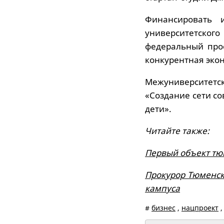
Финансировать 
университетског
федеральный про
конкурентная эко
Межуниверситетс
«Создание сети с
дети».
Читайте также:
Первый объект тюм
Прокурор Тюменск
кампуса
#
бизнес
,
нацпроект