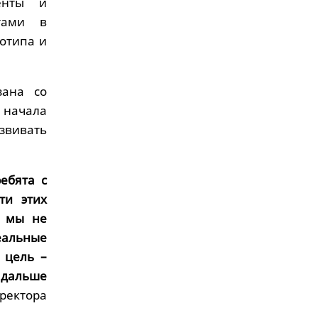
енты и
тами в
отипа и
зана со
 начала
звивать
ебята с
ти этих
о мы не
еальные
 цель –
и дальше
ректора