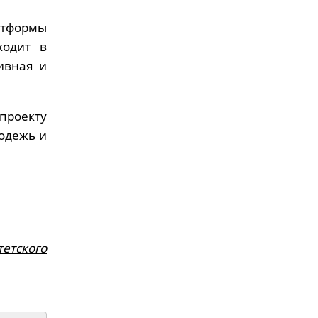
тформы
ходит в
ивная и
проекту
одежь и
етского