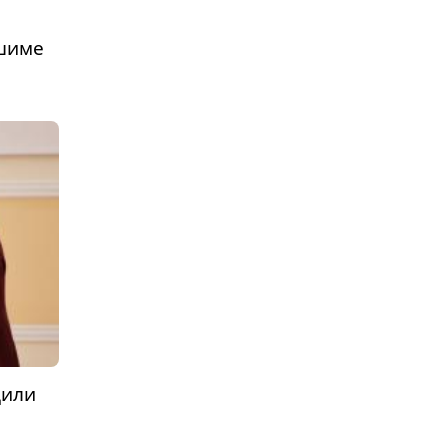
шиме
дили