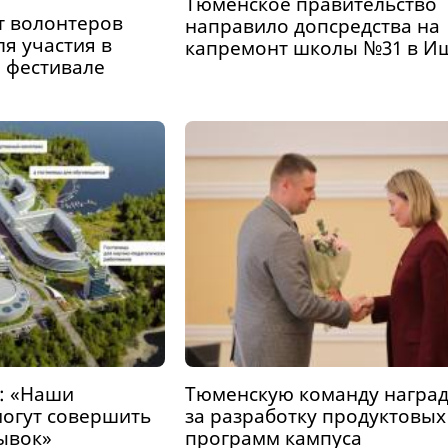
Тюменское правительство
т волонтеров
направило допсредства на
ля участия в
капремонт школы №31 в И
 фестивале
: «Наши
Тюменскую команду награ
могут совершить
за разработку продуктовых
ывок»
программ кампуса