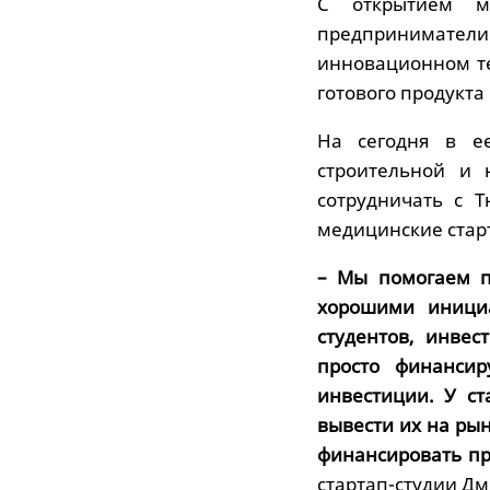
С открытием м
предпринимател
инновационном те
готового продукта
На сегодня в ее
строительной и 
сотрудничать с 
медицинские стар
– Мы помогаем п
хорошими инициа
студентов, инве
просто финансир
инвестиции. У ст
вывести их на ры
финансировать пр
стартап-студии Дм