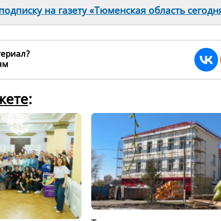
одписку на газету «Тюменская область сегодн
териал?
ьям
270863
жете
: