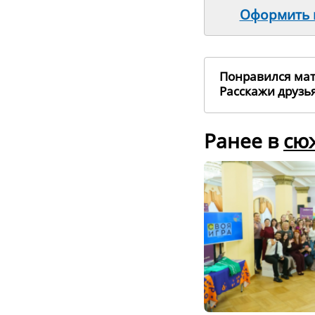
Оформить п
Понравился ма
Расскажи друз
Ранее в
сю