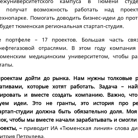
ежуниверситетского кампуса в Тюмени студ
и получат возможность работать над проек
хнопарке. Помогать доводить бизнес-идеи до прот
 будет тюменская региональная стартап-студия.
 портфеле – 17 проектов. Большая часть свя
нефтегазовой отраслями. В этом году компания
Тюменским медицинским университетом, чтобы ра
тапы.
роектам дойти до рынка. Нам нужны толковые р
тивами, которые хотят работать. Задача – най
стировать и вместе создать компанию. Важно, чт
уем идеи. Это не гранты, это история про р
артап-студии должна быть обязательно доля. Моя
нок, чтобы мы вместе начали зарабатывать и смогл
оекты, –
приводит ИА «Тюменская линия» слова ди
итрия Петрулева.