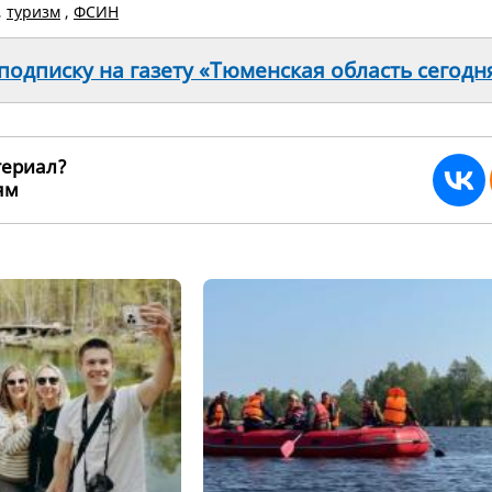
,
туризм
,
ФСИН
одписку на газету «Тюменская область сегодн
териал?
ьям
270448