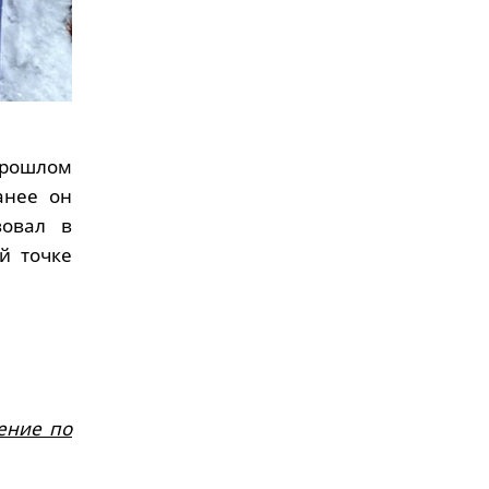
прошлом
анее он
вовал в
й точке
ение по