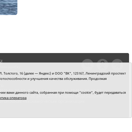
тили ошибку,
шкой текст и
. Толстого, 16 (далее — Яндекс) и ООО "ВК", 125167, Ленинградский проспект
+Enter
 работоспособности и улучшения качества обслуживания. Продолжая
ru
2) 39-90-59. Отдел рекламы: тел. (3452) 39-90-51.
и вами данного сайта, собранная при помощи "cookie", будет передаваться
 № ФС77-64918 от 24.02.2016 выдано Федеральной
итика оператора
 Автономная некоммерческая организация