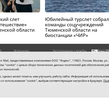
кий слет
Юбилейный турслет собрал
утешествие»
команды соцучреждений
енской области
Тюменской области на
биостанции «ЧИР»
й
Журналы
Экстренные службы
ов и
Редакция
и Госучреждения
Если вы заме
RSS поток
Сведения об
выделите мы
 Mail, предоставляемые компаниями ООО "Яндекс", 119021, Россия, Москва, ул. Л
организации
нажмите
Ctrl
 файлы "cookie" с целью сбора технических данных посетителей для обеспечения
ых технологий.
сипенко, 81,
телефон (3452)49-00-18,
e-mail: tumentoday@obl72.
 Для пресс-релизов: tumentoday@obl72.ru. Отдел писем: тел. (345
 однако может помочь нам улучшить работу сайта. Информация об использовани
енская область сегодня», свидетельство о регистрации СМИ Эл
ся от использования "cookie", выбрав соответствующие настройки в браузере.
Пол
логий и массовых коммуникаций (Роскомнадзор). Учредитель: