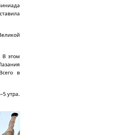
пиниада
ставила
Великой
 В этом
Лазания
Всего в
–5 утра.