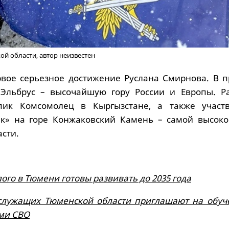
й области, автор неизвестен
ервое серьезное достижение Руслана Смирнова. В 
 Эльбрус – высочайшую гору России и Европы. Р
ик Комсомолец в Кыргызстане, а также участ
к» на горе Конжаковский Камень – самой высоко
сти.
лого в Тюмени готовы развивать до 2035 года
 служащих Тюменской области приглашают на обуч
ами СВО