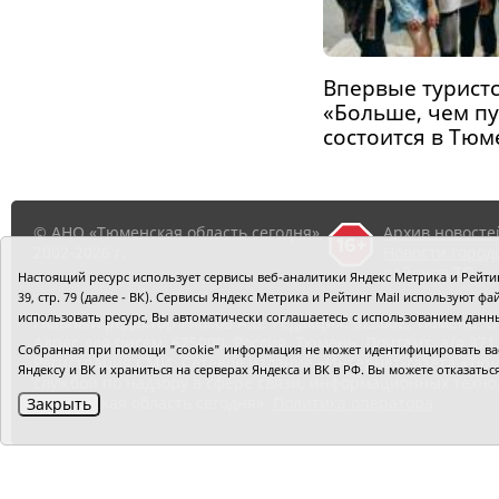
Впервые туристс
«Больше, чем п
состоится в Тюм
© АНО «Тюменская область сегодня»,
Архив новосте
2002-2026 г.
Новости город
районов ТО
Настоящий ресурс использует сервисы веб-аналитики Яндекс Метрика и Рейтинг
39, стр. 79 (далее - ВК). Сервисы Яндекс Метрика и Рейтинг Mail используют
использовать ресурс, Вы автоматически соглашаетесь с использованием данн
Главный редактор Рябков А.В.
Редакция: 625002, Тюмень, О
Адрес для писем: 625000, Россия, Тюмень, Почтамт, а/я 371.
Собранная при помощи "cookie" информация не может идентифицировать вас,
Регистрация СМИ: Сетевое издание «Интернет-газета «Тюм
Яндексу и ВК и храниться на серверах Яндекса и ВК в РФ. Вы можете отказать
службой по надзору в сфере связи, информационных техно
«Тюменская область сегодня».
Политика оператора
Закрыть