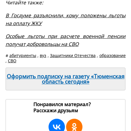
Читайте также:
В Госдуме разъяснили, кому положены льготы
на оплату ЖКУ
Особые льготы при расчете военной пенсии
получат добровольцы на СВО
#
абитуриенты
,
вуз
,
Защитники Отечества
,
образование
,
СВО
Оформить подписку на газету «Тюменская
область сегодня»
Понравился материал?
Расскажи друзьям
270409