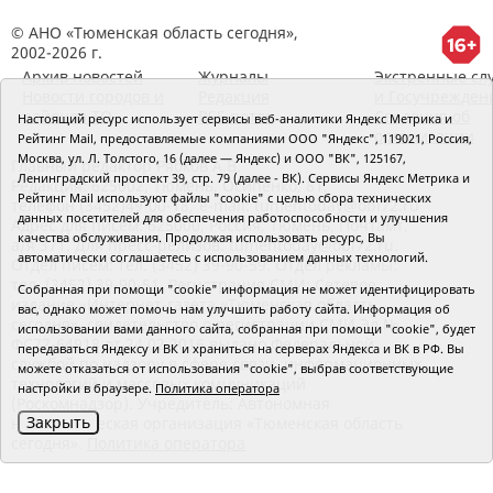
© АНО «Тюменская область сегодня»,
2002-2026 г.
Архив новостей
Журналы
Экстренные сл
Новости городов и
Редакция
и Госучрежден
районов ТО
RSS поток
Сведения об
Настоящий ресурс использует сервисы веб-аналитики Яндекс Метрика и
организации
Рейтинг Mail, предоставляемые компаниями ООО "Яндекс", 119021, Россия,
Москва, ул. Л. Толстого, 16 (далее — Яндекс) и ООО "ВК", 125167,
Главный редактор Рябков А.В.
Ленинградский проспект 39, стр. 79 (далее - ВК). Сервисы Яндекс Метрика и
Редакция: 625002, Тюмень, Осипенко, 81,
Рейтинг Mail используют файлы "cookie" с целью сбора технических
телефон (3452)49-00-18,
e-mail: tumentoday@obl72.ru
данных посетителей для обеспечения работоспособности и улучшения
Адрес для писем: 625000, Россия, Тюмень, Почтамт,
качества обслуживания. Продолжая использовать ресурс, Вы
а/я 371. Для пресс-релизов: tumentoday@obl72.ru.
автоматически соглашаетесь с использованием данных технологий.
Отдел писем: тел. (3452) 39-90-59. Отдел рекламы:
тел. (3452) 39-90-51. Регистрация СМИ: Сетевое
Собранная при помощи "cookie" информация не может идентифицировать
издание «Интернет-газета «Тюменская область
вас, однако может помочь нам улучшить работу сайта. Информация об
сегодня», свидетельство о регистрации СМИ Эл №
использовании вами данного сайта, собранная при помощи "cookie", будет
ФС77-64918 от 24.02.2016 выдано Федеральной
передаваться Яндексу и ВК и храниться на серверах Яндекса и ВК в РФ. Вы
службой по надзору в сфере связи, информационных
можете отказаться от использования "cookie", выбрав соответствующие
технологий и массовых коммуникаций
настройки в браузере.
Политика оператора
(Роскомнадзор). Учредитель: Автономная
Закрыть
некоммерческая организация «Тюменская область
сегодня».
Политика оператора