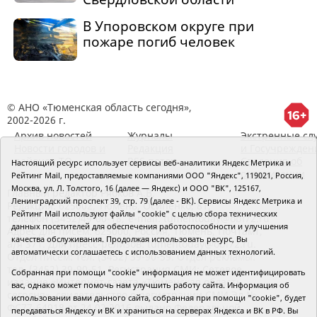
В Упоровском округе при
пожаре погиб человек
© АНО «Тюменская область сегодня»,
2002-2026 г.
Архив новостей
Журналы
Экстренные сл
Новости городов и
Редакция
и Госучрежден
районов ТО
RSS поток
Сведения об
Настоящий ресурс использует сервисы веб-аналитики Яндекс Метрика и
организации
Рейтинг Mail, предоставляемые компаниями ООО "Яндекс", 119021, Россия,
Москва, ул. Л. Толстого, 16 (далее — Яндекс) и ООО "ВК", 125167,
Главный редактор Рябков А.В.
Ленинградский проспект 39, стр. 79 (далее - ВК). Сервисы Яндекс Метрика и
Редакция: 625002, Тюмень, Осипенко, 81,
Рейтинг Mail используют файлы "cookie" с целью сбора технических
телефон (3452)49-00-18,
e-mail: tumentoday@obl72.ru
данных посетителей для обеспечения работоспособности и улучшения
Адрес для писем: 625000, Россия, Тюмень, Почтамт,
качества обслуживания. Продолжая использовать ресурс, Вы
а/я 371. Для пресс-релизов: tumentoday@obl72.ru.
автоматически соглашаетесь с использованием данных технологий.
Отдел писем: тел. (3452) 39-90-59. Отдел рекламы:
тел. (3452) 39-90-51. Регистрация СМИ: Сетевое
Собранная при помощи "cookie" информация не может идентифицировать
издание «Интернет-газета «Тюменская область
вас, однако может помочь нам улучшить работу сайта. Информация об
сегодня», свидетельство о регистрации СМИ Эл №
использовании вами данного сайта, собранная при помощи "cookie", будет
ФС77-64918 от 24.02.2016 выдано Федеральной
передаваться Яндексу и ВК и храниться на серверах Яндекса и ВК в РФ. Вы