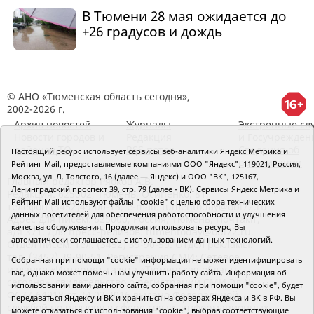
В Тюмени 28 мая ожидается до
+26 градусов и дождь
© АНО «Тюменская область сегодня»,
2002-2026 г.
Архив новостей
Журналы
Экстренные сл
Новости городов и
Редакция
и Госучрежден
районов ТО
RSS поток
Сведения об
Настоящий ресурс использует сервисы веб-аналитики Яндекс Метрика и
организации
Рейтинг Mail, предоставляемые компаниями ООО "Яндекс", 119021, Россия,
Москва, ул. Л. Толстого, 16 (далее — Яндекс) и ООО "ВК", 125167,
Главный редактор Рябков А.В.
Ленинградский проспект 39, стр. 79 (далее - ВК). Сервисы Яндекс Метрика и
Редакция: 625002, Тюмень, Осипенко, 81,
Рейтинг Mail используют файлы "cookie" с целью сбора технических
телефон (3452)49-00-18,
e-mail: tumentoday@obl72.ru
данных посетителей для обеспечения работоспособности и улучшения
Адрес для писем: 625000, Россия, Тюмень, Почтамт,
качества обслуживания. Продолжая использовать ресурс, Вы
а/я 371. Для пресс-релизов: tumentoday@obl72.ru.
автоматически соглашаетесь с использованием данных технологий.
Отдел писем: тел. (3452) 39-90-59. Отдел рекламы:
тел. (3452) 39-90-51. Регистрация СМИ: Сетевое
Собранная при помощи "cookie" информация не может идентифицировать
издание «Интернет-газета «Тюменская область
вас, однако может помочь нам улучшить работу сайта. Информация об
сегодня», свидетельство о регистрации СМИ Эл №
использовании вами данного сайта, собранная при помощи "cookie", будет
ФС77-64918 от 24.02.2016 выдано Федеральной
передаваться Яндексу и ВК и храниться на серверах Яндекса и ВК в РФ. Вы
службой по надзору в сфере связи, информационных
можете отказаться от использования "cookie", выбрав соответствующие