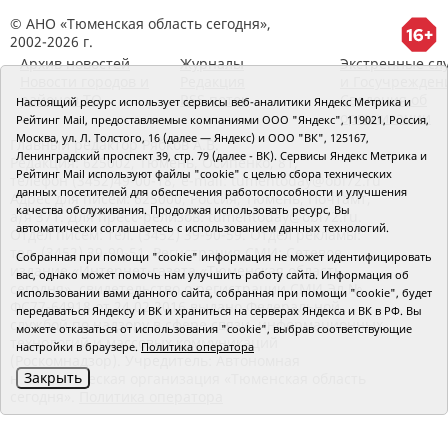
© АНО «Тюменская область сегодня»,
2002-2026 г.
Архив новостей
Журналы
Экстренные сл
Новости городов и
Редакция
и Госучрежден
районов ТО
RSS поток
Сведения об
Настоящий ресурс использует сервисы веб-аналитики Яндекс Метрика и
организации
Рейтинг Mail, предоставляемые компаниями ООО "Яндекс", 119021, Россия,
Москва, ул. Л. Толстого, 16 (далее — Яндекс) и ООО "ВК", 125167,
Главный редактор Рябков А.В.
Ленинградский проспект 39, стр. 79 (далее - ВК). Сервисы Яндекс Метрика и
Редакция: 625002, Тюмень, Осипенко, 81,
Рейтинг Mail используют файлы "cookie" с целью сбора технических
телефон (3452)49-00-18,
e-mail: tumentoday@obl72.ru
данных посетителей для обеспечения работоспособности и улучшения
Адрес для писем: 625000, Россия, Тюмень, Почтамт,
качества обслуживания. Продолжая использовать ресурс, Вы
а/я 371. Для пресс-релизов: tumentoday@obl72.ru.
автоматически соглашаетесь с использованием данных технологий.
Отдел писем: тел. (3452) 39-90-59. Отдел рекламы:
тел. (3452) 39-90-51. Регистрация СМИ: Сетевое
Собранная при помощи "cookie" информация не может идентифицировать
издание «Интернет-газета «Тюменская область
вас, однако может помочь нам улучшить работу сайта. Информация об
сегодня», свидетельство о регистрации СМИ Эл №
использовании вами данного сайта, собранная при помощи "cookie", будет
ФС77-64918 от 24.02.2016 выдано Федеральной
передаваться Яндексу и ВК и храниться на серверах Яндекса и ВК в РФ. Вы
службой по надзору в сфере связи, информационных
можете отказаться от использования "cookie", выбрав соответствующие
технологий и массовых коммуникаций
настройки в браузере.
Политика оператора
(Роскомнадзор). Учредитель: Автономная
Закрыть
некоммерческая организация «Тюменская область
сегодня».
Политика оператора