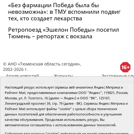
«Без фармации Победа была бы
невозможна»: в ТМУ вспомнили подвиг
тех, кто создает лекарства
Ретропоезд «Эшелон Победы» посетил
Тюмень – репортаж с вокзала
© АНО «Тюменская область сегодня»,
2002-2026 г.
Архив новостей
Журналы
Экстренные сл
Новости городов и
Редакция
и Госучрежден
районов ТО
RSS поток
Сведения об
Настоящий ресурс использует сервисы веб-аналитики Яндекс Метрика и
организации
Рейтинг Mail, предоставляемые компаниями ООО "Яндекс", 119021, Россия,
Москва, ул. Л. Толстого, 16 (далее — Яндекс) и ООО "ВК", 125167,
Главный редактор Рябков А.В.
Ленинградский проспект 39, стр. 79 (далее - ВК). Сервисы Яндекс Метрика и
Редакция: 625002, Тюмень, Осипенко, 81,
Рейтинг Mail используют файлы "cookie" с целью сбора технических
телефон (3452)49-00-18,
e-mail: tumentoday@obl72.ru
данных посетителей для обеспечения работоспособности и улучшения
Адрес для писем: 625000, Россия, Тюмень, Почтамт,
качества обслуживания. Продолжая использовать ресурс, Вы
а/я 371. Для пресс-релизов: tumentoday@obl72.ru.
автоматически соглашаетесь с использованием данных технологий.
Отдел писем: тел. (3452) 39-90-59. Отдел рекламы:
тел. (3452) 39-90-51. Регистрация СМИ: Сетевое
Собранная при помощи "cookie" информация не может идентифицировать