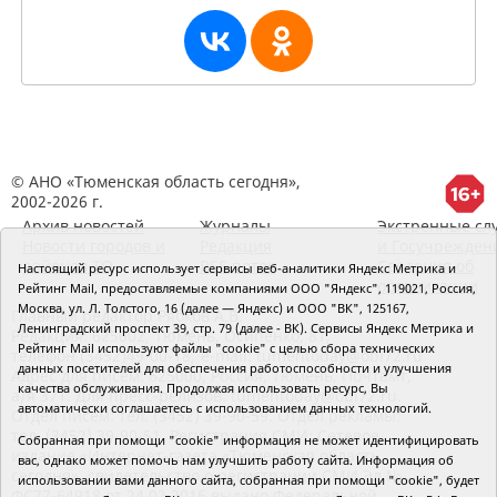
© АНО «Тюменская область сегодня»,
2002-2026 г.
Архив новостей
Журналы
Экстренные сл
Новости городов и
Редакция
и Госучрежден
районов ТО
RSS поток
Сведения об
Настоящий ресурс использует сервисы веб-аналитики Яндекс Метрика и
организации
Рейтинг Mail, предоставляемые компаниями ООО "Яндекс", 119021, Россия,
Москва, ул. Л. Толстого, 16 (далее — Яндекс) и ООО "ВК", 125167,
Главный редактор Рябков А.В.
Ленинградский проспект 39, стр. 79 (далее - ВК). Сервисы Яндекс Метрика и
Редакция: 625002, Тюмень, Осипенко, 81,
Рейтинг Mail используют файлы "cookie" с целью сбора технических
телефон (3452)49-00-18,
e-mail: tumentoday@obl72.ru
данных посетителей для обеспечения работоспособности и улучшения
Адрес для писем: 625000, Россия, Тюмень, Почтамт,
качества обслуживания. Продолжая использовать ресурс, Вы
а/я 371. Для пресс-релизов: tumentoday@obl72.ru.
автоматически соглашаетесь с использованием данных технологий.
Отдел писем: тел. (3452) 39-90-59. Отдел рекламы:
тел. (3452) 39-90-51. Регистрация СМИ: Сетевое
Собранная при помощи "cookie" информация не может идентифицировать
издание «Интернет-газета «Тюменская область
вас, однако может помочь нам улучшить работу сайта. Информация об
сегодня», свидетельство о регистрации СМИ Эл №
использовании вами данного сайта, собранная при помощи "cookie", будет
ФС77-64918 от 24.02.2016 выдано Федеральной