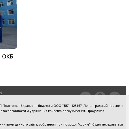
и ОКБ
тили ошибку,
шкой текст и
. Толстого, 16 (далее — Яндекс) и ООО "ВК", 125167, Ленинградский проспект
+Enter
 работоспособности и улучшения качества обслуживания. Продолжая
ru
2) 39-90-59. Отдел рекламы: тел. (3452) 39-90-51.
и вами данного сайта, собранная при помощи "cookie", будет передаваться
 № ФС77-64918 от 24.02.2016 выдано Федеральной