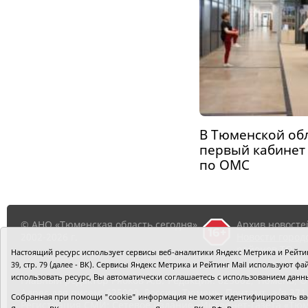
В Тюменской об
первый кабинет
по ОМС
© АНО «Тюменская область сегодня»,
Архив новосте
2002-2026 г.
Новости город
районов ТО
Настоящий ресурс использует сервисы веб-аналитики Яндекс Метрика и Рейтинг
39, стр. 79 (далее - ВК). Сервисы Яндекс Метрика и Рейтинг Mail используют
использовать ресурс, Вы автоматически соглашаетесь с использованием данн
Главный редактор Рябков А.В.
Редакция: 625002, Тюмень, О
Адрес для писем: 625000, Россия, Тюмень, Почтамт, а/я 371.
Собранная при помощи "cookie" информация не может идентифицировать вас,
Регистрация СМИ: Сетевое издание «Интернет-газета «Тюм