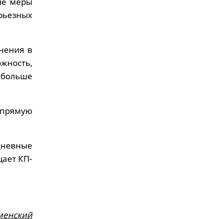
ые меры
рьезных
нения в
жность,
 больше
апрямую
дневные
щает КП-
менский