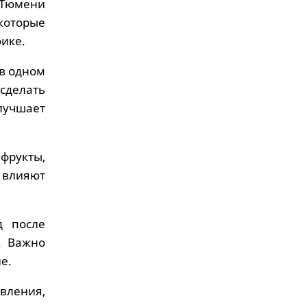
 Тюмени
которые
ике.
 в одном
 сделать
лучшает
фрукты,
 влияют
д после
. Важно
е.
вления,