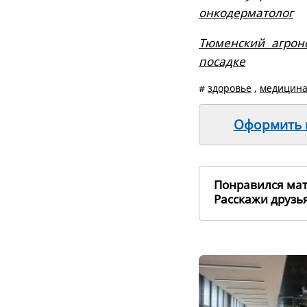
онкодерматолог
Тюменский агрон
посадке
#
здоровье
,
медицин
Оформить п
Понравился ма
Расскажи друз