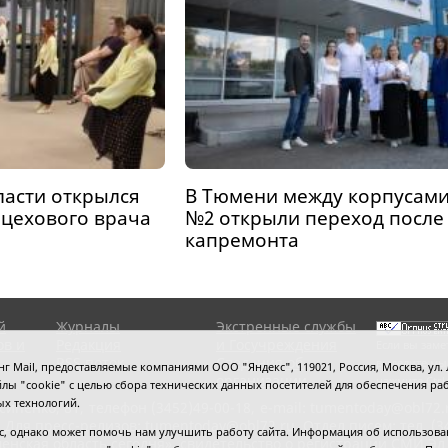
ласти открылся
В Тюмени между корпусам
 цехового врача
№2 открыли переход после
капремонта
й
Журналы
Экстренные службы
ов и
Редакция
и Госучреждения
Если вы заме
RSS поток
Сведения об
выделите мы
 Mail, предоставляемые компаниями ООО "Яндекс", 119021, Россия, Москва, ул. Л
организации
нажмите
Ctrl
 файлы "cookie" с целью сбора технических данных посетителей для обеспечения
ых технологий.
сипенко, 81,
телефон (3452)49-00-18,
e-mail: tumentoday@obl72.
 Для пресс-релизов: tumentoday@obl72.ru. Отдел писем: тел. (345
 однако может помочь нам улучшить работу сайта. Информация об использовани
енская область сегодня», свидетельство о регистрации СМИ Эл