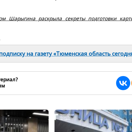
ом Шарыгина раскрыла секреты подготовки карт
а
одписку на газету «Тюменская область сегодн
териал?
ьям
270123