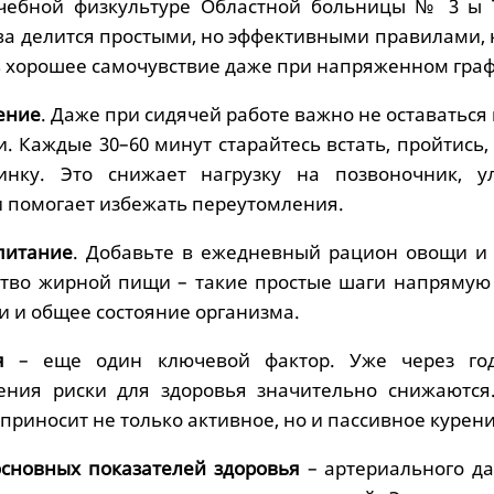
ечебной физкультуре Областной больницы № 3 ы
а делится простыми, но эффективными правилами, 
ь хорошее самочувствие даже при напряженном граф
ение
. Даже при сидячей работе важно не оставаться
 Каждые 30–60 минут старайтесь встать, пройтись,
нку. Это снижает нагрузку на позвоночник, у
 помогает избежать переутомления.
питание
. Добавьте в ежедневный рацион овощи и 
ство жирной пищи – такие простые шаги напрямую
и и общее состояние организма.
ия
– еще один ключевой фактор. Уже через го
ения риски для здоровья значительно снижаются
 приносит не только активное, но и пассивное курени
основных показателей здоровья
– артериального да