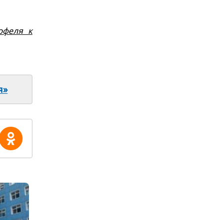
офеля к
я»