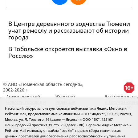
В Центре деревянного зодчества Тюмени
учат ремеслу и рассказывают об истории
города
В Тобольске откроется выставка «Окно в
Россию»
© АНО «Тюменская область сегодня»,
2002-2026 г.
Архив новостей
Журналы
Экстренные сл
Новости городов и
Редакция
и Госучрежден
районов ТО
RSS поток
Сведения об
Настоящий ресурс использует сервисы веб-аналитики Яндекс Метрика и
организации
Рейтинг Mail, предоставляемые компаниями ООО "Яндекс", 119021, Россия,
Москва, ул. Л. Толстого, 16 (далее — Яндекс) и ООО "ВК", 125167,
Главный редактор Рябков А.В.
Ленинградский проспект 39, стр. 79 (далее - ВК). Сервисы Яндекс Метрика и
Редакция: 625002, Тюмень, Осипенко, 81,
Рейтинг Mail используют файлы "cookie" с целью сбора технических
телефон (3452)49-00-18,
e-mail: tumentoday@obl72.ru
данных посетителей для обеспечения работоспособности и улучшения