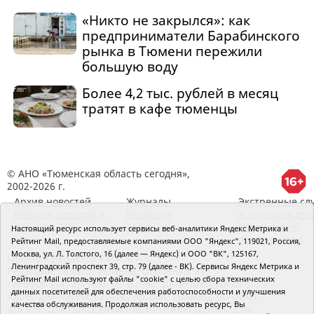
«Никто не закрылся»: как
предприниматели Барабинского
рынка в Тюмени пережили
большую воду
Более 4,2 тыс. рублей в месяц
тратят в кафе тюменцы
© АНО «Тюменская область сегодня»,
2002-2026 г.
Архив новостей
Журналы
Экстренные сл
Новости городов и
Редакция
и Госучрежден
районов ТО
RSS поток
Сведения об
Настоящий ресурс использует сервисы веб-аналитики Яндекс Метрика и
организации
Рейтинг Mail, предоставляемые компаниями ООО "Яндекс", 119021, Россия,
Москва, ул. Л. Толстого, 16 (далее — Яндекс) и ООО "ВК", 125167,
Главный редактор Рябков А.В.
Ленинградский проспект 39, стр. 79 (далее - ВК). Сервисы Яндекс Метрика и
Редакция: 625002, Тюмень, Осипенко, 81,
Рейтинг Mail используют файлы "cookie" с целью сбора технических
телефон (3452)49-00-18,
e-mail: tumentoday@obl72.ru
данных посетителей для обеспечения работоспособности и улучшения
Адрес для писем: 625000, Россия, Тюмень, Почтамт,
качества обслуживания. Продолжая использовать ресурс, Вы
а/я 371. Для пресс-релизов: tumentoday@obl72.ru.