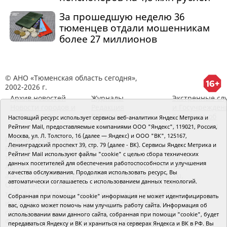
За прошедшую неделю 36
тюменцев отдали мошенникам
более 27 миллионов
© АНО «Тюменская область сегодня»,
2002-2026 г.
Архив новостей
Журналы
Экстренные сл
Новости городов и
Редакция
и Госучрежден
районов ТО
RSS поток
Сведения об
Настоящий ресурс использует сервисы веб-аналитики Яндекс Метрика и
организации
Рейтинг Mail, предоставляемые компаниями ООО "Яндекс", 119021, Россия,
Москва, ул. Л. Толстого, 16 (далее — Яндекс) и ООО "ВК", 125167,
Главный редактор Рябков А.В.
Ленинградский проспект 39, стр. 79 (далее - ВК). Сервисы Яндекс Метрика и
Редакция: 625002, Тюмень, Осипенко, 81,
Рейтинг Mail используют файлы "cookie" с целью сбора технических
телефон (3452)49-00-18,
e-mail: tumentoday@obl72.ru
данных посетителей для обеспечения работоспособности и улучшения
Адрес для писем: 625000, Россия, Тюмень, Почтамт,
качества обслуживания. Продолжая использовать ресурс, Вы
а/я 371. Для пресс-релизов: tumentoday@obl72.ru.
автоматически соглашаетесь с использованием данных технологий.
Отдел писем: тел. (3452) 39-90-59. Отдел рекламы:
тел. (3452) 39-90-51. Регистрация СМИ: Сетевое
Собранная при помощи "cookie" информация не может идентифицировать
издание «Интернет-газета «Тюменская область
вас, однако может помочь нам улучшить работу сайта. Информация об
сегодня», свидетельство о регистрации СМИ Эл №
использовании вами данного сайта, собранная при помощи "cookie", будет
ФС77-64918 от 24.02.2016 выдано Федеральной
передаваться Яндексу и ВК и храниться на серверах Яндекса и ВК в РФ. Вы