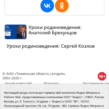
Уроки родиноведения:
Анатолий Брехунцов
Уроки родиноведения: Сергей Козлов
© АНО «Тюменская область сегодня»,
2002-2026 г.
Архив новостей
Журналы
Экстренные сл
Новости городов и
Редакция
и Госучрежден
районов ТО
RSS поток
Сведения об
Настоящий ресурс использует сервисы веб-аналитики Яндекс Метрика и
организации
Рейтинг Mail, предоставляемые компаниями ООО "Яндекс", 119021, Россия,
Москва, ул. Л. Толстого, 16 (далее — Яндекс) и ООО "ВК", 125167,
Главный редактор Рябков А.В.
Ленинградский проспект 39, стр. 79 (далее - ВК). Сервисы Яндекс Метрика и
Редакция: 625002, Тюмень, Осипенко, 81,