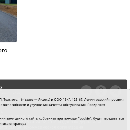
ого
т
тили ошибку,
шкой текст и
. Толстого, 16 (далее — Яндекс) и ООО "ВК", 125167, Ленинградский проспект
+Enter
 работоспособности и улучшения качества обслуживания. Продолжая
ru
2) 39-90-59. Отдел рекламы: тел. (3452) 39-90-51.
и вами данного сайта, собранная при помощи "cookie", будет передаваться
 № ФС77-64918 от 24.02.2016 выдано Федеральной
итика оператора
 Автономная некоммерческая организация