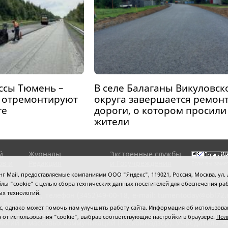
ассы Тюмень –
В селе Балаганы Викуловск
 отремонтируют
округа завершается ремон
ге
дороги, о котором просили
жители
й
Журналы
Экстренные службы
ов и
Редакция
и Госучреждения
Если вы заме
RSS поток
Сведения об
выделите мы
 Mail, предоставляемые компаниями ООО "Яндекс", 119021, Россия, Москва, ул. Л
организации
нажмите
Ctrl
 файлы "cookie" с целью сбора технических данных посетителей для обеспечения
ых технологий.
сипенко, 81,
телефон (3452)49-00-18,
e-mail: tumentoday@obl72.
 Для пресс-релизов: tumentoday@obl72.ru. Отдел писем: тел. (345
 однако может помочь нам улучшить работу сайта. Информация об использовани
енская область сегодня», свидетельство о регистрации СМИ Эл
ся от использования "cookie", выбрав соответствующие настройки в браузере.
Пол
логий и массовых коммуникаций (Роскомнадзор). Учредитель: