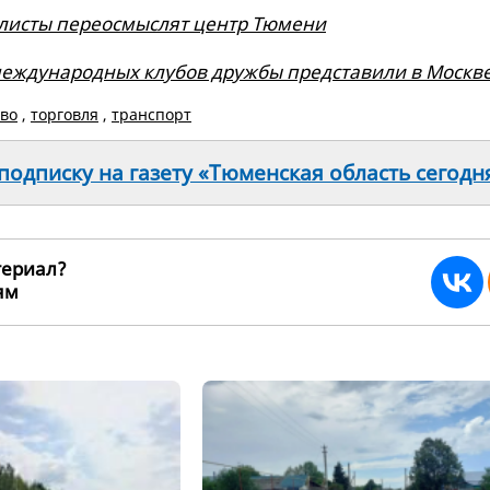
листы переосмыслят центр Тюмени
еждународных клубов дружбы представили в Москв
тво
,
торговля
,
транспорт
одписку на газету «Тюменская область сегодн
териал?
ьям
269784