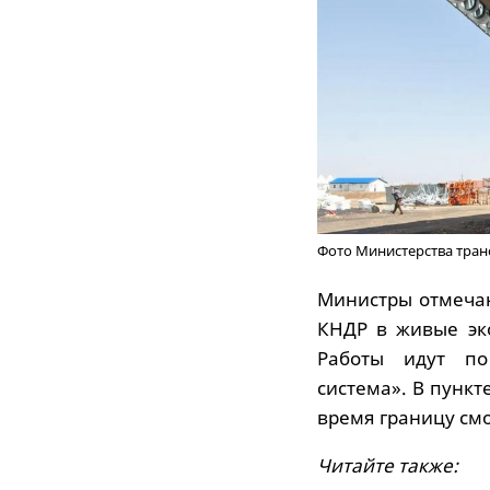
Фото Министерства транс
Министры отмечаю
КНДР в живые эко
Работы идут по
система». В пункт
время границу смо
Читайте также: