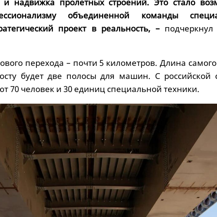
е и надвижка пролетных строений. Это стало во
ессионализму объединенной команды специал
атегический проект в реальность, –
подчеркнул
вого перехода – почти 5 километров. Длина самого
осту будет две полосы для машин. С российской 
т 70 человек и 30 единиц специальной техники.