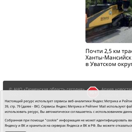
Почти 2,5 км тр
Ханты-Мансийск
в Уватском окру
© АНО «Тюменская область сегодня»,
Архив новосте
2002-2026 г.
Новости город
районов ТО
Настоящий ресурс использует сервисы веб-аналитики Яндекс Метрика и Рейтинг
39, стр. 79 (далее - ВК). Сервисы Яндекс Метрика и Рейтинг Mail используют
использовать ресурс, Вы автоматически соглашаетесь с использованием данн
Главный редактор Рябков А.В.
Редакция: 625002, Тюмень, О
Адрес для писем: 625000, Россия, Тюмень, Почтамт, а/я 371.
Собранная при помощи "cookie" информация не может идентифицировать вас,
Регистрация СМИ: Сетевое издание «Интернет-газета «Тюм
Яндексу и ВК и храниться на серверах Яндекса и ВК в РФ. Вы можете отказать
службой по надзору в сфере связи, информационных техно