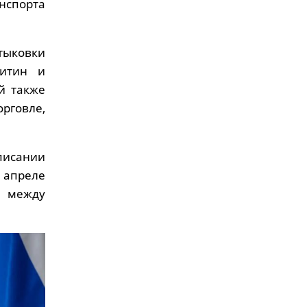
нспорта
тыковки
китин и
й также
рговле,
писании
в апреле
е между