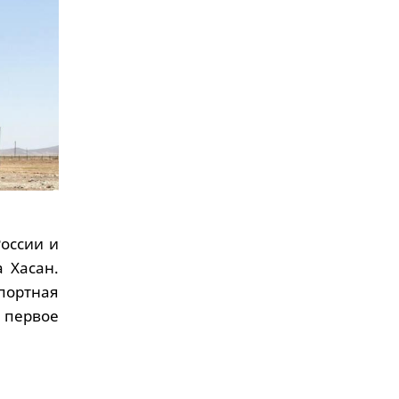
оссии и
 Хасан.
портная
в первое