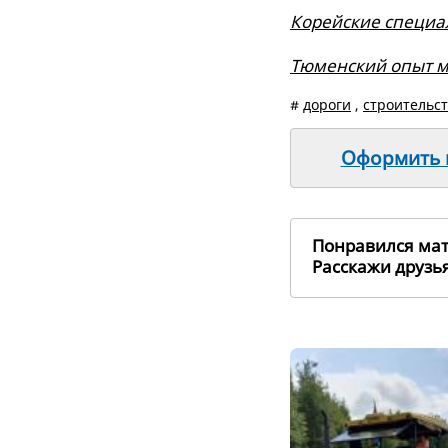
Корейские специа
Тюменский опыт м
#
дороги
,
строительс
Оформить п
Понравился ма
Расскажи друз