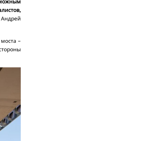
зможным
истов,
 Андрей
 моста –
стороны