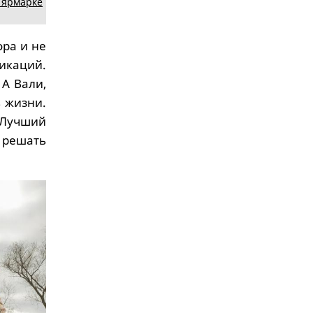
 ярмарке
ора и не
икаций.
 А Вали,
 жизни.
 «Лучший
 решать