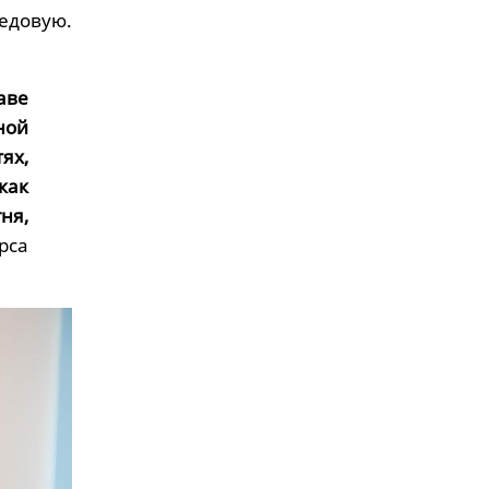
едовую.
аве
ной
ях,
как
ня,
рса