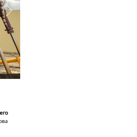
его
ова