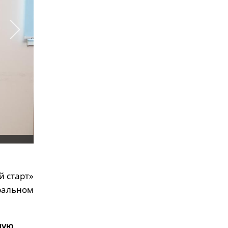
й старт»
ральном
ную