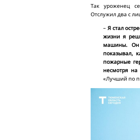
Так уроженец се
Отслужил два с ли
–
Я стал остр
жизни я реш
машины. Он 
показывал, к
пожарные ге
несмотря на 
«Лучший по п