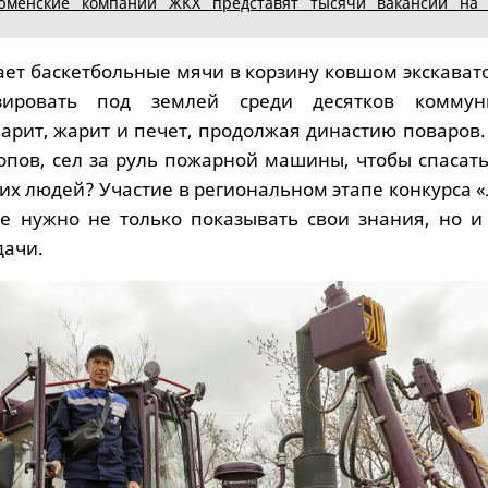
юменские компании ЖКХ представят тысячи вакансий на
ает баскетбольные мячи в корзину ковшом экскават
зировать под землей среди десятков коммун
варит, жарит и печет, продолжая династию поваров.
опов, сел за руль пожарной машины, чтобы спасать
тих людей? Участие в региональном этапе конкурса
де нужно не только показывать свои знания, но и
дачи.