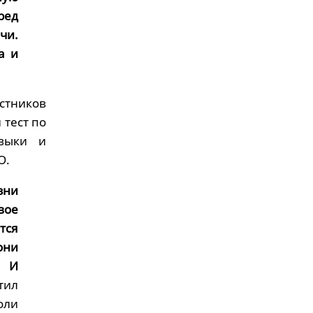
ред
чи.
а и
стников
тест по
авыки и
О.
зни
вое
тся
они
. И
тил
оли