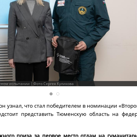
сном испытании | Фото Сергея Куликова
он узнал, что стал победителем в номинации «Второ
едстоит представить Тюменскую область на феде
жного приза за первое место отдам на гуманитар