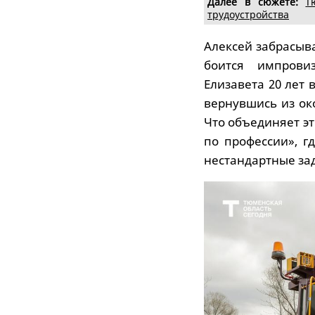
Далее в сюжете:
Т
трудоустройства
Алексей забрасыв
боится импрови
Елизавета 20 лет 
вернувшись из ок
Что объединяет э
по профессии», г
нестандартные за