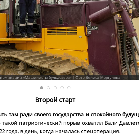
 номинации «Машинисты бульдозера» | Фото Дениса Моргунова
Второй старт
ть там ради своего государства и спокойного будущ
 – такой патриотический порыв охватил Вали Давлет
22 года, в день, когда началась спецоперация.