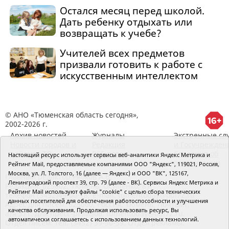
Остался месяц перед школой.
Дать ребенку отдыхать или
возвращать к учебе?
Учителей всех предметов
призвали готовить к работе с
искусственным интеллектом
© АНО «Тюменская область сегодня»,
2002-2026 г.
Архив новостей
Журналы
Экстренные сл
Новости городов и
Редакция
и Госучрежден
районов ТО
RSS поток
Сведения об
Настоящий ресурс использует сервисы веб-аналитики Яндекс Метрика и
организации
Рейтинг Mail, предоставляемые компаниями ООО "Яндекс", 119021, Россия,
Москва, ул. Л. Толстого, 16 (далее — Яндекс) и ООО "ВК", 125167,
Главный редактор Рябков А.В.
Ленинградский проспект 39, стр. 79 (далее - ВК). Сервисы Яндекс Метрика и
Редакция: 625002, Тюмень, Осипенко, 81,
Рейтинг Mail используют файлы "cookie" с целью сбора технических
телефон (3452)49-00-18,
e-mail: tumentoday@obl72.ru
данных посетителей для обеспечения работоспособности и улучшения
Адрес для писем: 625000, Россия, Тюмень, Почтамт,
качества обслуживания. Продолжая использовать ресурс, Вы
а/я 371. Для пресс-релизов: tumentoday@obl72.ru.
автоматически соглашаетесь с использованием данных технологий.
Отдел писем: тел. (3452) 39-90-59. Отдел рекламы: