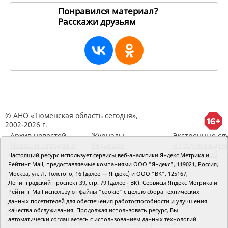
Понравился материал?
Расскажи друзьям
269449
© АНО «Тюменская область сегодня»,
2002-2026 г.
Архив новостей
Журналы
Экстренные сл
Новости городов и
Редакция
и Госучрежден
районов ТО
RSS поток
Сведения об
Настоящий ресурс использует сервисы веб-аналитики Яндекс Метрика и
организации
Рейтинг Mail, предоставляемые компаниями ООО "Яндекс", 119021, Россия,
Москва, ул. Л. Толстого, 16 (далее — Яндекс) и ООО "ВК", 125167,
Главный редактор Рябков А.В.
Ленинградский проспект 39, стр. 79 (далее - ВК). Сервисы Яндекс Метрика и
Редакция: 625002, Тюмень, Осипенко, 81,
Рейтинг Mail используют файлы "cookie" с целью сбора технических
телефон (3452)49-00-18,
e-mail: tumentoday@obl72.ru
данных посетителей для обеспечения работоспособности и улучшения
Адрес для писем: 625000, Россия, Тюмень, Почтамт,
качества обслуживания. Продолжая использовать ресурс, Вы
а/я 371. Для пресс-релизов: tumentoday@obl72.ru.
автоматически соглашаетесь с использованием данных технологий.
Отдел писем: тел. (3452) 39-90-59. Отдел рекламы: