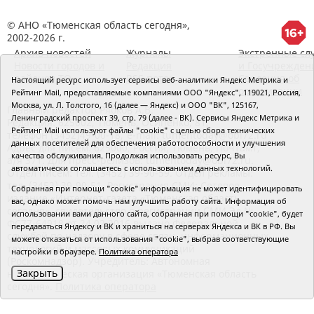
© АНО «Тюменская область сегодня»,
2002-2026 г.
Архив новостей
Журналы
Экстренные сл
Новости городов и
Редакция
и Госучрежден
районов ТО
RSS поток
Сведения об
Настоящий ресурс использует сервисы веб-аналитики Яндекс Метрика и
организации
Рейтинг Mail, предоставляемые компаниями ООО "Яндекс", 119021, Россия,
Москва, ул. Л. Толстого, 16 (далее — Яндекс) и ООО "ВК", 125167,
Главный редактор Рябков А.В.
Ленинградский проспект 39, стр. 79 (далее - ВК). Сервисы Яндекс Метрика и
Редакция: 625002, Тюмень, Осипенко, 81,
Рейтинг Mail используют файлы "cookie" с целью сбора технических
телефон (3452)49-00-18,
e-mail: tumentoday@obl72.ru
данных посетителей для обеспечения работоспособности и улучшения
Адрес для писем: 625000, Россия, Тюмень, Почтамт,
качества обслуживания. Продолжая использовать ресурс, Вы
а/я 371. Для пресс-релизов: tumentoday@obl72.ru.
автоматически соглашаетесь с использованием данных технологий.
Отдел писем: тел. (3452) 39-90-59. Отдел рекламы:
тел. (3452) 39-90-51. Регистрация СМИ: Сетевое
Собранная при помощи "cookie" информация не может идентифицировать
издание «Интернет-газета «Тюменская область
вас, однако может помочь нам улучшить работу сайта. Информация об
сегодня», свидетельство о регистрации СМИ Эл №
использовании вами данного сайта, собранная при помощи "cookie", будет
ФС77-64918 от 24.02.2016 выдано Федеральной
передаваться Яндексу и ВК и храниться на серверах Яндекса и ВК в РФ. Вы
службой по надзору в сфере связи, информационных
можете отказаться от использования "cookie", выбрав соответствующие
технологий и массовых коммуникаций
настройки в браузере.
Политика оператора
(Роскомнадзор). Учредитель: Автономная
Закрыть
некоммерческая организация «Тюменская область
сегодня».
Политика оператора