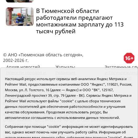
В Тюменской области
работодатели предлагают
монтажникам зарплату до 113
тысяч рублей
© АНО «Тюменская область сегодня»,
2002-2026 г.
Архив новостей
Журналы
Экстренные сл
Новости городов и
Редакция
и Госучрежден
районов ТО
RSS поток
Сведения об
Настоящий ресурс использует сервисы веб-аналитики Яндекс Метрика и
организации
Рейтинг Mail, предоставляемые компаниями ООО "Яндекс", 119021, Россия,
Москва, ул. Л. Толстого, 16 (далее — Яндекс) и ООО "ВК", 125167,
Главный редактор Рябков А.В.
Ленинградский проспект 39, стр. 79 (далее - ВК). Сервисы Яндекс Метрика и
Редакция: 625002, Тюмень, Осипенко, 81,
Рейтинг Mail используют файлы "cookie" с целью сбора технических
телефон (3452)49-00-18,
e-mail: tumentoday@obl72.ru
данных посетителей для обеспечения работоспособности и улучшения
Адрес для писем: 625000, Россия, Тюмень, Почтамт,
качества обслуживания. Продолжая использовать ресурс, Вы
а/я 371. Для пресс-релизов: tumentoday@obl72.ru.
автоматически соглашаетесь с использованием данных технологий.
Отдел писем: тел. (3452) 39-90-59. Отдел рекламы:
тел. (3452) 39-90-51. Регистрация СМИ: Сетевое
Собранная при помощи "cookie" информация не может идентифицировать
издание «Интернет-газета «Тюменская область
вас, однако может помочь нам улучшить работу сайта. Информация об
сегодня», свидетельство о регистрации СМИ Эл №
использовании вами данного сайта, собранная при помощи "cookie", будет