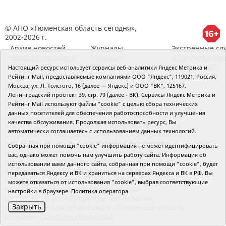
© АНО «Тюменская область сегодня»,
2002-2026 г.
Архив новостей
Журналы
Экстренные сл
Новости городов и
Редакция
и Госучрежден
районов ТО
RSS поток
Сведения об
Настоящий ресурс использует сервисы веб-аналитики Яндекс Метрика и
организации
Рейтинг Mail, предоставляемые компаниями ООО "Яндекс", 119021, Россия,
Москва, ул. Л. Толстого, 16 (далее — Яндекс) и ООО "ВК", 125167,
Главный редактор Рябков А.В.
Ленинградский проспект 39, стр. 79 (далее - ВК). Сервисы Яндекс Метрика и
Редакция: 625002, Тюмень, Осипенко, 81,
Рейтинг Mail используют файлы "cookie" с целью сбора технических
телефон (3452)49-00-18,
e-mail: tumentoday@obl72.ru
данных посетителей для обеспечения работоспособности и улучшения
Адрес для писем: 625000, Россия, Тюмень, Почтамт,
качества обслуживания. Продолжая использовать ресурс, Вы
а/я 371. Для пресс-релизов: tumentoday@obl72.ru.
автоматически соглашаетесь с использованием данных технологий.
Отдел писем: тел. (3452) 39-90-59. Отдел рекламы:
тел. (3452) 39-90-51. Регистрация СМИ: Сетевое
Собранная при помощи "cookie" информация не может идентифицировать
издание «Интернет-газета «Тюменская область
вас, однако может помочь нам улучшить работу сайта. Информация об
сегодня», свидетельство о регистрации СМИ Эл №
использовании вами данного сайта, собранная при помощи "cookie", будет
ФС77-64918 от 24.02.2016 выдано Федеральной
передаваться Яндексу и ВК и храниться на серверах Яндекса и ВК в РФ. Вы
службой по надзору в сфере связи, информационных
можете отказаться от использования "cookie", выбрав соответствующие
технологий и массовых коммуникаций
настройки в браузере.
Политика оператора
(Роскомнадзор). Учредитель: Автономная
Закрыть
некоммерческая организация «Тюменская область
сегодня».
Политика оператора